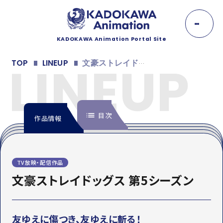
K
A
D
O
KADOKAWA Animation Portal Site
K
NEWS
A
LINEUP
TOP
LINEUP
文豪ストレイドッグス 第5シーズン
W
A
ニュース
A
n
EVENT
i
m
目次
イベント
作品情報
a
t
i
LINEUP
o
n
INTRODUCTION
ラインナップ
TV放映・配信作品
イントロダクション
文豪ストレイドッグス 第5シーズン
MOVIE
ONDEMAND
配信情報
MOVIE
動画
映像
友ゆえに傷つき、友ゆえに斬る！