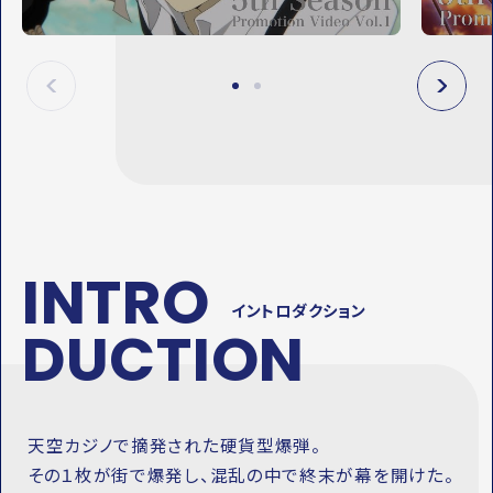
V
V
I
I
E
E
P
N
R
E
E
X
V
T
INTRO
イントロダクション
DUCTION
天空カジノで摘発された硬貨型爆弾。
その１枚が街で爆発し、混乱の中で終末が幕を開けた。