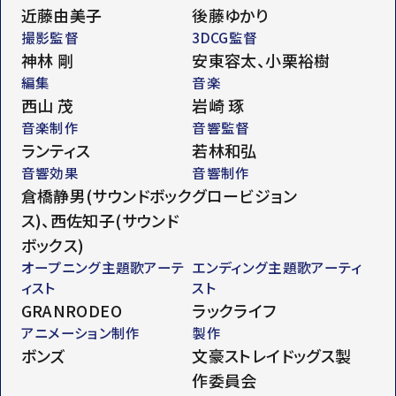
近藤由美子
後藤ゆかり
撮影監督
3DCG監督
神林 剛
安東容太、小栗裕樹
編集
音楽
西山 茂
岩崎 琢
音楽制作
音響監督
ランティス
若林和弘
音響効果
音響制作
倉橋静男(サウンドボック
グロービジョン
ス)、西佐知子(サウンド
ボックス)
オープニング主題歌アーテ
エンディング主題歌アーティ
ィスト
スト
GRANRODEO
ラックライフ
アニメーション制作
製作
ボンズ
文豪ストレイドッグス製
作委員会