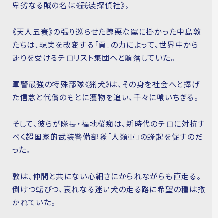
卑劣なる賊の名は――《武装探偵社》。
《天人五衰》の張り巡らせた醜悪な罠に掛かった中島敦
たちは、現実を改変する「頁」の力によって、世界中から
誹りを受けるテロリスト集団へと顛落していた。
軍警最強の特殊部隊《猟犬》は、その身を社会へと捧げ
た信念と代償のもとに獲物を追い、千々に喰いちぎる。
そして、彼らが隊長・福地桜痴は、新時代のテロに対抗す
べく超国家的武装警備部隊「人類軍」の蜂起を促すのだ
った。
敦は、仲間と共にない心細さにかられながらも直走る。
倒けつ転びつ、哀れなる迷い犬の走る路に希望の種は撒
かれていた。