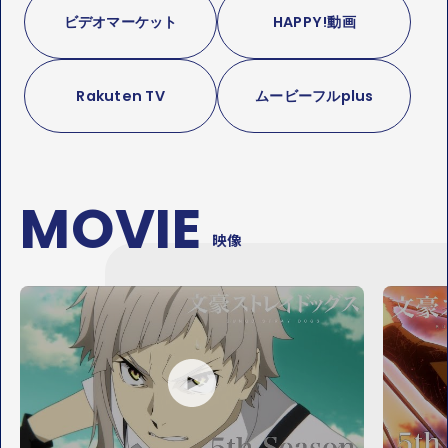
ビデオマーケット
HAPPY!動画
Rakuten TV
ムービーフルplus
MOVIE
映像
P
P
L
L
A
A
Y
Y
M
M
O
O