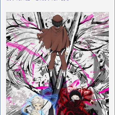
STAFF&CAST
スタッフ・キャスト
OFFICIAL SNS
LINEUP
関連作品
T
Y
T
W
T
I
I
K
T
T
T
O
E
K
R