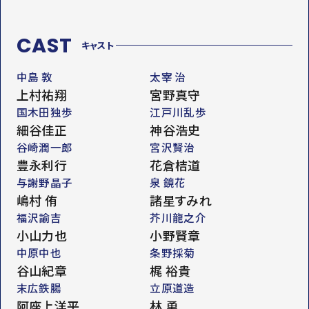
CAST
キャスト
中島 敦
太宰 治
上村祐翔
宮野真守
国木田独歩
江戸川乱歩
細谷佳正
神谷浩史
谷崎潤一郎
宮沢賢治
豊永利行
花倉桔道
与謝野晶子
泉 鏡花
嶋村 侑
諸星すみれ
福沢諭吉
芥川龍之介
小山力也
小野賢章
中原中也
条野採菊
谷山紀章
梶 裕貴
末広鉄腸
立原道造
阿座上洋平
林 勇