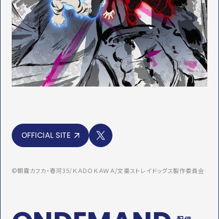
X
OFFICIAL SITE
©朝霧カフカ・春河35/ＫＡＤＯＫＡＷＡ/文豪ストレイドッグス製作委員会
配信