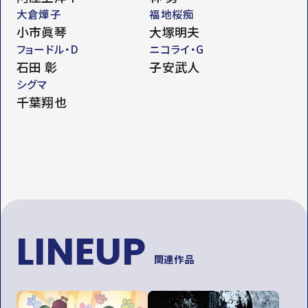
大倉燁子
福地桜痴
小市眞琴
大塚明夫
フョードル・D
ニコライ・G
石田 彰
子安武人
シグマ
千葉翔也
LINEUP
関連作品