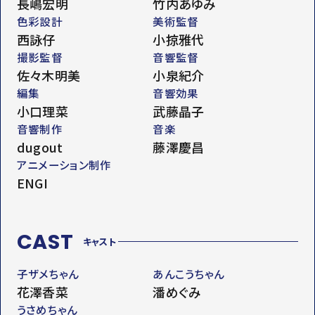
長嶋宏明
竹内あゆみ
色彩設計
美術監督
西詠仔
小掠雅代
撮影監督
音響監督
佐々木明美
小泉紀介
編集
音響効果
小口理菜
武藤晶子
音響制作
音楽
dugout
藤澤慶昌
アニメーション制作
ENGI
CAST
キャスト
子ザメちゃん
あんこうちゃん
花澤香菜
潘めぐみ
うさめちゃん