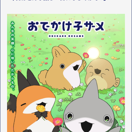
STAFF&CAST
スタッフ・キャスト
OFFICIAL SNS
T
Y
T
W
T
I
I
K
T
T
T
O
E
K
R