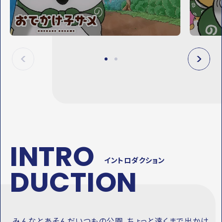
A
A
Y
Y
M
M
O
O
V
V
I
I
E
E
P
N
R
E
E
X
V
T
INTRO
イントロダクション
DUCTION
みんなとあそんだいつもの公園、ちょっと遠くまで出かけ