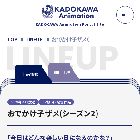
K
A
D
O
KADOKAWA Animation Portal Site
K
NEWS
A
LINEUP
TOP
LINEUP
おでかけ子ザメ(シーズン2)
W
A
ニュース
A
n
EVENT
i
m
目次
イベント
作品情報
a
t
i
LINEUP
o
n
INTRODUCTION
ラインナップ
2026年4月放送
TV放映・配信作品
イントロダクション
おでかけ子ザメ(シーズン2)
MOVIE
ONDEMAND
配信情報
MOVIE
動画
映像
「今日はどんな楽しい日になるのかな？」