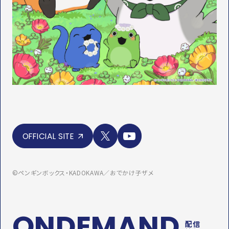
X
Y
OFFICIAL SITE
o
u
T
u
©ペンギンボックス・KADOKAWA／おでかけ子ザメ
b
e
ONDEMAND
配信