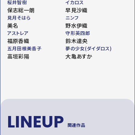
桜井智樹
イカロス
保志総一朗
早見沙織
見月そはら
ニンフ
美名
野水伊織
アストレア
守形英四郎
福原香織
鈴木達央
五月田根美香子
夢の少女(ダイダロス)
高垣彩陽
大亀あすか
LINEUP
関連作品