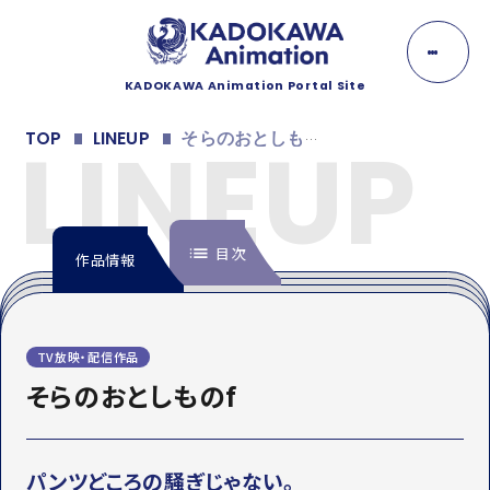
K
A
D
O
KADOKAWA Animation Portal Site
K
NEWS
A
LINEUP
TOP
LINEUP
そらのおとしものf
W
A
ニュース
A
n
EVENT
i
m
目次
イベント
作品情報
a
t
i
LINEUP
o
n
INTRODUCTION
ラインナップ
TV放映・配信作品
イントロダクション
そらのおとしものf
MOVIE
ONDEMAND
配信情報
MOVIE
動画
映像
パンツどころの騒ぎじゃない。