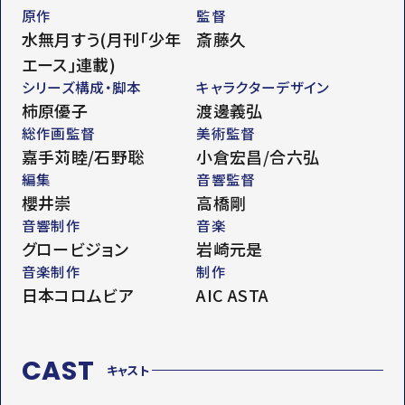
原作
監督
水無月すう(月刊｢少年
斎藤久
エース｣連載)
シリーズ構成・脚本
キャラクターデザイン
柿原優子
渡邊義弘
総作画監督
美術監督
嘉手苅睦/石野聡
小倉宏昌/合六弘
編集
音響監督
櫻井崇
高橋剛
音響制作
音楽
グロービジョン
岩崎元是
音楽制作
制作
日本コロムビア
AIC ASTA
CAST
キャスト