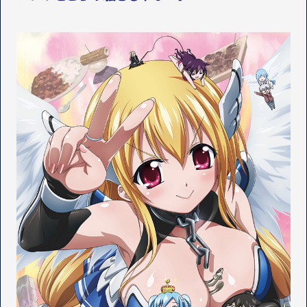
STAFF&CAST
スタッフ・キャスト
OFFICIAL SNS
LINEUP
関連作品
T
Y
T
W
T
I
I
K
T
T
T
O
E
K
R