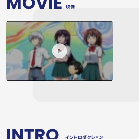
MOVIE
映像
P
L
A
Y
M
O
V
I
E
INTRO
イントロダクション