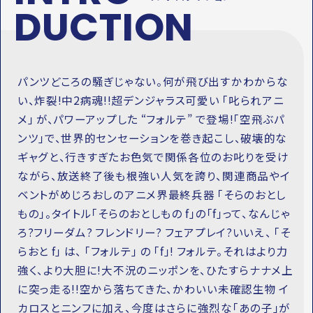
DUCTION
パンツどころの騒ぎじゃない。何が飛び出すかわからな
い、炸裂!中2病魂!!超デンジャラス可愛い ｢叱られアニ
メ｣ が、パワーアップした “フォルテ” で登場!｢空飛ぶパ
ンツ｣で、世界的センセーションを巻き起こし、破壊的な
ギャグと、行きすぎたお色気で関係各位のお叱りを受け
ながら、放送終了後も根強い人気を誇り、関連商品やイ
ベントがめじろおしのアニメ界最終兵器 ｢そらのおとし
もの｣。タイトル｢そらのおとしもの f｣の｢f｣って、なんじゃ
ろ?フリーダム? フレンドリー? フェアプレイ?いいえ、 ｢そ
らおと f｣ は、 ｢フォルテ｣ の ｢f｣! フォルテ。それはより力
強く、より大胆に!大不況のニッポンを、ひたすらナナメ上
に突っ走る!!空から落ちてきた、かわいい未確認生物 イ
カロスとニンフに加え、今度はさらに強烈な｢あの子｣が