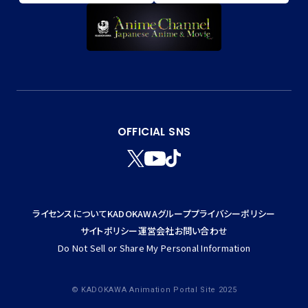
OFFICIAL SNS
T
Y
T
W
T
I
I
K
T
T
ライセンスについて
KADOKAWAグループ
プライバシーポリシー
T
O
E
K
サイトポリシー
運営会社
お問い合わせ
R
Do Not Sell or Share My Personal Information
© KADOKAWA Animation Portal Site 2025