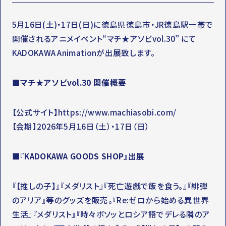
OFFICIAL SNS
5月16日(土)・17日(日)に徳島県徳島市・JR徳島駅一帯で
開催されるアニメイベント“マチ★アソビvol.30” にて
T
Y
T
W
T
I
KADOKAWA Animationが出展致します。
I
K
T
T
T
O
■マチ★アソビvol.30 開催概要
E
K
R
【公式サイト】https://www.machiasobi.com/
【会期】2026年5月16日（土）・17日（日）
■『KADOKAWA GOODS SHOP』出展
『【推しの子】』『メダリスト』『死亡遊戯で飯を食う。』『緋弾
のアリア』等のグッズを販売。『Re:ゼロから始める異世界
生活』『メダリスト』『時々ボソッとロシア語でデレる隣のア