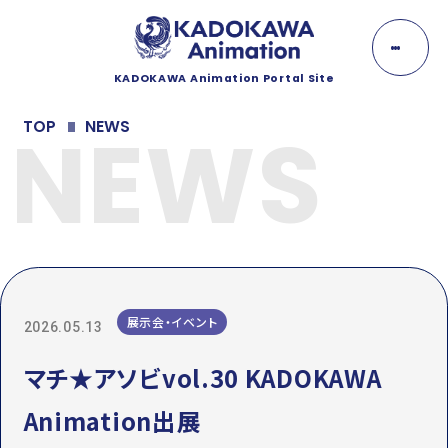
K
A
D
O
KADOKAWA Animation Portal Site
K
NEWS
A
NEWS
TOP
NEWS
W
A
ニュース
A
n
EVENT
i
m
イベント
a
t
i
LINEUP
o
n
ラインナップ
展示会・イベント
2026.05.13
MOVIE
マチ★アソビvol.30 KADOKAWA
動画
Animation出展