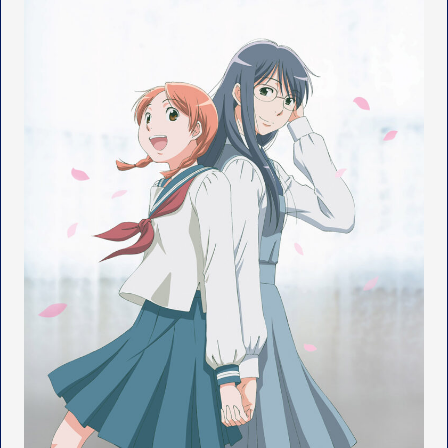
OFFICIAL SNS
T
Y
T
W
T
I
I
K
T
T
T
O
E
K
R