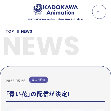
K
A
D
O
KADOKAWA Animation Portal Site
K
NEWS
A
NEWS
TOP
NEWS
W
A
ニュース
A
n
EVENT
i
m
イベント
a
t
i
LINEUP
o
n
ラインナップ
放送・配信
2026.05.26
MOVIE
「青い花」の配信が決定！
動画