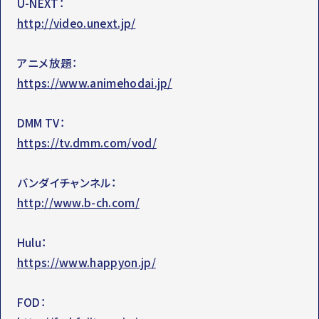
U-NEXT：
http://video.unext.jp/
アニメ放題：
https://www.animehodai.jp/
DMM TV：
https://tv.dmm.com/vod/
バンダイチャンネル：
http://www.b-ch.com/
Hulu：
https://www.happyon.jp/
FOD：