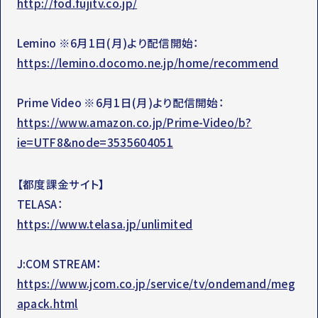
http://fod.fujitv.co.jp/
Lemino ※6月1日(月)より配信開始：
https://lemino.docomo.ne.jp/home/recommend
Prime Video ※6月1日(月)より配信開始：
https://www.amazon.co.jp/Prime-Video/b?
ie=UTF8&node=3535604051
【都度課金サイト】
TELASA：
https://www.telasa.jp/unlimited
J:COM STREAM：
https://www.jcom.co.jp/service/tv/ondemand/meg
apack.html