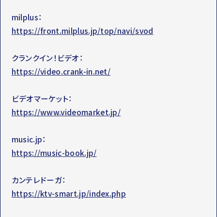
milplus：
https://front.milplus.jp/top/navi/svod
クランクイン！ビデオ：
https://video.crank-in.net/
ビデオマーケット：
https://www.videomarket.jp/
music.jp：
https://music-book.jp/
カンテレドーガ：
https://ktv-smart.jp/index.php