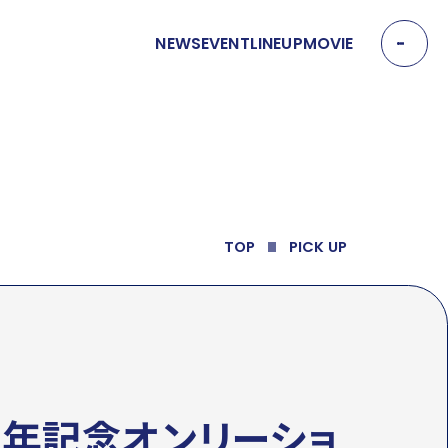
NEWS
EVENT
LINEUP
MOVIE
EVENT
イベント
MOVIE
動画
TOP
PICK UP
OFFICIAL SNS
T
Y
T
W
T
I
I
K
周年記念オンリーショ
T
T