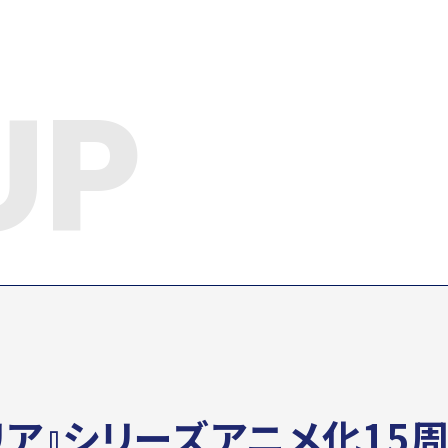
UP
NEWS
ース
LINEUP
ンナップ
KS
リア』シリーズアニメ化15