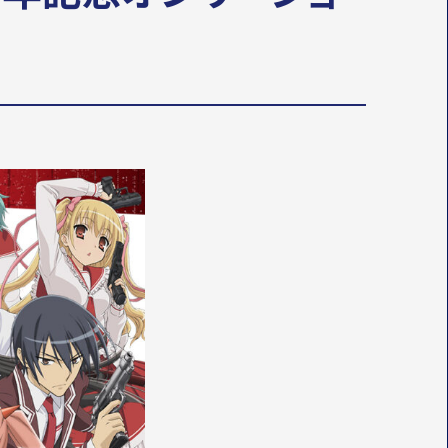
T
O
E
K
R