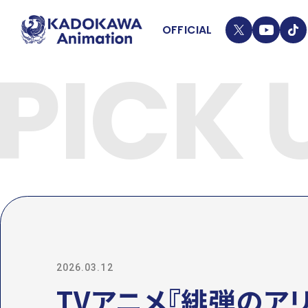
OFFICIAL
T
Y
T
PICK 
W
T
I
I
K
T
T
ニュ
T
O
E
K
ライ
R
LIN
2026.03.12
TVアニメ『緋弾のア