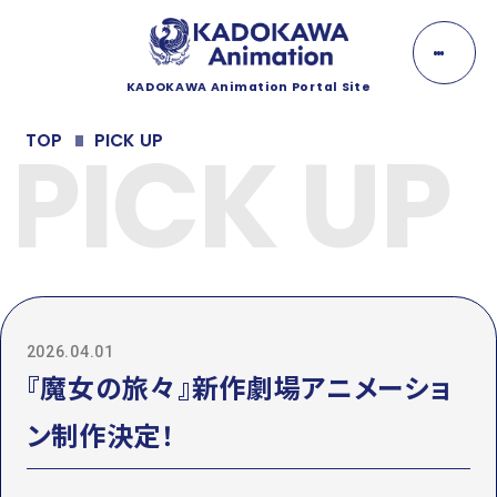
K
A
D
O
KADOKAWA Animation Portal Site
K
NEWS
A
PICK UP
TOP
PICK UP
W
A
ニュース
A
n
EVENT
i
m
イベント
a
t
i
LINEUP
o
n
2026.04.01
ラインナップ
『魔女の旅々』新作劇場アニメーショ
MOVIE
ン制作決定！
動画