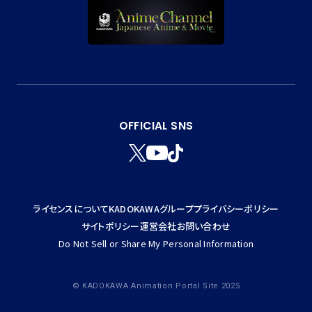
OFFICIAL SNS
T
Y
T
W
T
I
I
K
T
T
ライセンスについて
KADOKAWAグループ
プライバシーポリシー
T
O
E
K
サイトポリシー
運営会社
お問い合わせ
R
Do Not Sell or Share My Personal Information
© KADOKAWA Animation Portal Site 2025