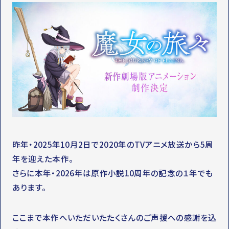
OFFICIAL SNS
T
Y
T
W
T
I
I
K
T
T
T
O
E
K
R
昨年・2025年10月2日で2020年のTVアニメ放送から5周
年を迎えた本作。
さらに本年・2026年は原作小説10周年の記念の１年でも
あります。
ここまで本作へいただいたたくさんのご声援への感謝を込