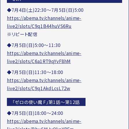
◆7月4日(土)22:30〜7月5日(日)5:00
https://abema.tv/channels/anime-
live2/slots/C9q1B44huVS6Ru
※リピート配信
◆7月5日(日)5:00〜11:30
https://abema.tv/channels/anime-
live2/slots/C6a1RT9qYvF8hM
◆7月5日(日)11:30〜18:00
https://abema.tv/channels/anime-
live2/slots/C9q1AkdLcsL72w
「ゼロの使い魔 F」第1話～第12話
◆7月5日(日)18:00〜24:00
https://abema.tv/channels/anime-