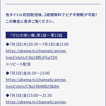
OFFICIAL SNS
各タイトル初回配信後、2週間無料でビデオ視聴が可能！
T
Y
T
この機会に是非ご覧ください。
W
T
I
I
K
T
T
「ゼロの使い魔」第1話～第13話
T
O
E
K
◆7月2日(木)20:30〜7月3日(金)3:00
R
https://abema.tv/channels/anime-
live2/slots/C9q1BfEsFGpTZH
※リピート配信
◆7月3日(金)8:30〜15:00
https://abema.tv/channels/anime-
live2/slots/C9q1E646B258dm
◆7月3日(金)15:00〜21:30
https://abema.tv/channels/anime-