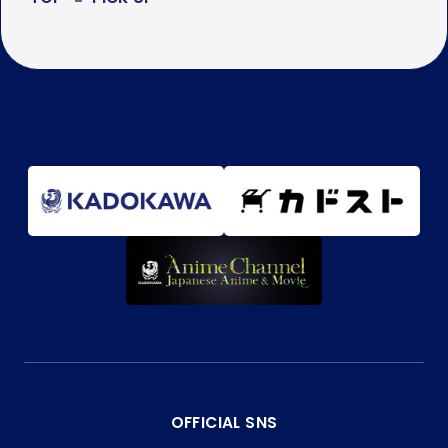
OFFICIAL SNS