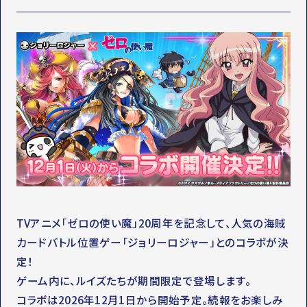
OFFICIAL SNS
T
Y
T
W
T
I
I
K
T
T
T
O
E
K
R
TVアニメ「ゼロの使い魔」20周年を記念して、人気の海賊
カードバトル位置ゲー「ジョリーロジャー」とのコラボが決
定！
ゲーム内に、ルイズたちが期間限定で登場します。
コラボは2026年12月1日から開始予定。続報をお楽しみ