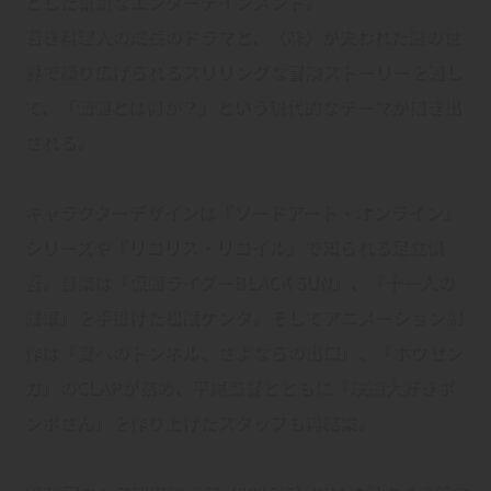
若き料理人の成長のドラマと、〈味〉が失われた謎の世
界で繰り広げられるスリリングな冒険ストーリーを通し
て、「価値とは何か？」という現代的なテーマが描き出
される。
キャラクターデザインは『ソードアート・オンライン』
シリーズや『リコリス・リコイル』で知られる足立慎
吾。音楽は『仮面ライダーBLACK SUN』、『十一人の
賊軍』を手掛けた松隈ケンタ。そしてアニメーション制
作は『夏へのトンネル、さよならの出口』、『ホウセン
カ』のCLAPが務め、平尾監督とともに『映画大好きポ
ンポさん』を作り上げたスタッフも再結集。
第79回カンヌ国際映画祭（2026年）では注目すべき新作