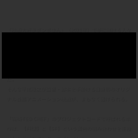
DUCTION
『映画大好きポンポさん』（2021年）で夢に賭ける人々
の情熱を鮮烈に描き、深い感動と共感を呼び起こしたア
ニメーション監督・平尾隆之。
王道の演出と挑戦的な手法を融合させてドラマチックな
映像を生み出す、今、もっとも注目すべきクリエイター
だ。
そんな平尾隆之が監督・脚本を手掛ける自身初のオリジ
ナル長篇アニメーション映画が、まもなく届けられる。
「WASTED CHEF」のプロジェクトコードで呼ばれる本
作は、【料理】と【SF】という異色の組み合わせを主軸
とした斬新なエンターテインメント。