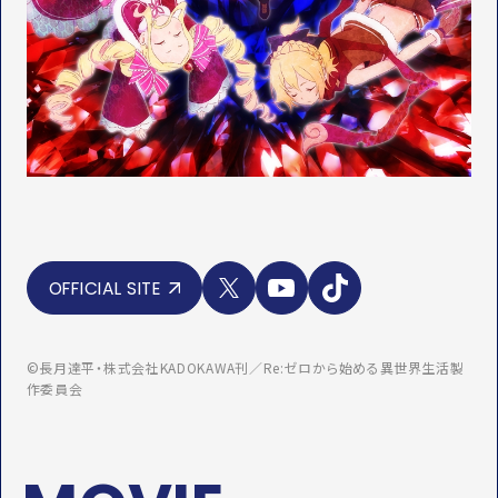
X
Y
T
OFFICIAL SITE
o
i
u
k
T
T
u
o
©長月達平・株式会社KADOKAWA刊／Re:ゼロから始める異世界生活製
b
k
作委員会
e