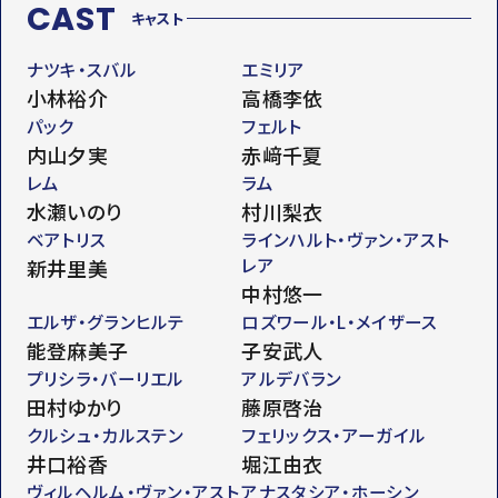
CAST
キャスト
ナツキ・スバル
エミリア
小林裕介
高橋李依
パック
フェルト
内山夕実
赤﨑千夏
レム
ラム
水瀬いのり
村川梨衣
ベアトリス
ラインハルト・ヴァン・アスト
レア
新井里美
中村悠一
エルザ・グランヒルテ
ロズワール・L・メイザース
能登麻美子
子安武人
プリシラ・バーリエル
アルデバラン
田村ゆかり
藤原啓治
クルシュ・カルステン
フェリックス・アーガイル
井口裕香
堀江由衣
ヴィルヘルム・ヴァン・アスト
アナスタシア・ホーシン