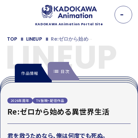
K
A
D
O
KADOKAWA Animation Portal Site
K
NEWS
A
LINEUP
TOP
LINEUP
Re:ゼロから始める異世界生活
W
A
ニュース
A
n
EVENT
i
m
目次
イベント
作品情報
a
t
i
LINEUP
o
n
INTRODUCTION
ラインナップ
2026年周年
TV放映・配信作品
イントロダクション
Re:ゼロから始める異世界生活
MOVIE
MOVIE
映像
STAFF&CAST
動画
スタッフ・キャスト
君を救うためなら、俺は何度でも死ぬ。