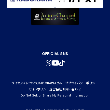
OFFICIAL SNS
T
Y
T
W
T
I
I
K
T
T
ライセンスについて
KADOKAWAグループ
プライバシーポリシー
T
O
E
K
サイトポリシー
運営会社
お問い合わせ
R
Do Not Sell or Share My Personal Information