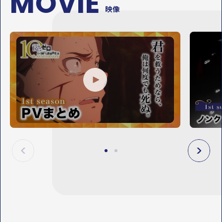
MOVIE
映像
P
P
L
L
A
A
Y
Y
M
M
O
O
V
V
I
I
E
E
P
N
R
E
E
X
V
T