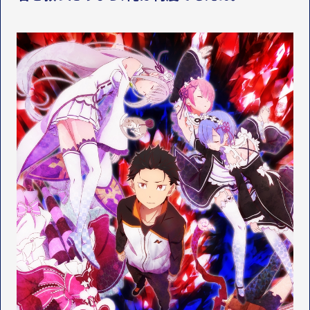
LINEUP
関連作品
OFFICIAL SNS
T
Y
T
W
T
I
I
K
T
T
T
O
E
K
R