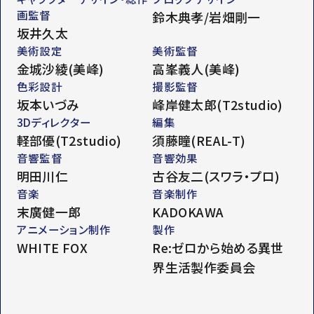
画監督
鈴木典孝/岩畑剛一
坂井久太
美術設定
美術監督
金城沙綾(美峰)
高峯義人(美峰)
色彩設計
撮影監督
坂本いづみ
峰岸健太郎(T2studio)
3Dディレクター
編集
軽部優(T2studio)
須藤瞳(REAL-T)
音響監督
音響効果
明田川仁
古谷友二(スワラ・プロ)
音楽
音楽制作
末廣健一郎
KADOKAWA
アニメーション制作
製作
WHITE FOX
Re:ゼロから始める異世
界生活製作委員会