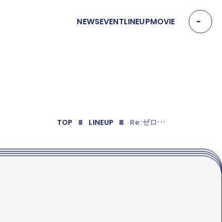
NEWS
EVENT
LINEUP
MOVIE
EVENT
イベント
MOVIE
動画
R
e:ゼロから始める異世界生活 氷結の絆
TOP
LINEUP
OFFICIAL SNS
T
Y
T
W
T
I
I
K
T
T