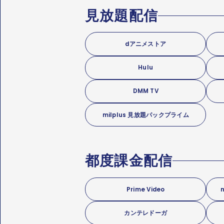
見放題配信
dアニメストア
Hulu
DMM TV
milplus 見放題パックプライム
都度課金配信
Prime Video
カンテレドーガ