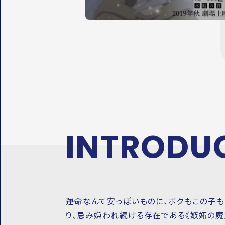
Y
M
O
V
I
E
INTRO
DU
――運命なんて安っぽいものに、ボクもこの
り、忌み嫌われ続ける存在である《嫉妬の魔