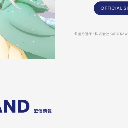
OFFICIAL S
©長月達平・株式会社KADOKA
AND
配信
情報