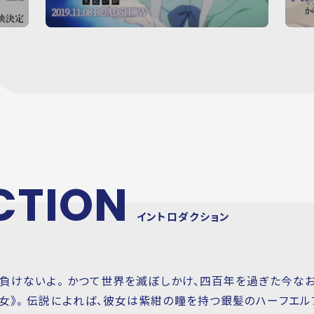
Y
Y
M
M
O
O
V
V
I
I
E
E
CTION
イントロダクション
子も負けないよ。 かつて世界を滅ぼしかけ、四百年を過ぎた今
女》。 伝説によれば、彼女は紫紺の瞳を持つ銀髪のハーフエル