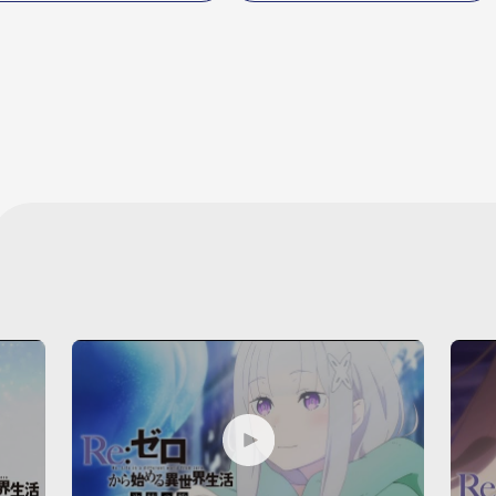
P
P
L
L
A
A