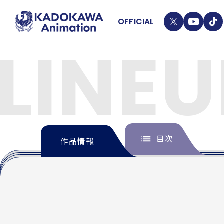
OFFICIAL
T
Y
T
LINEU
W
T
I
I
K
T
T
ニュ
T
O
E
K
ライ
R
目次
作品情報
LIN
INTRODUCTION
イントロダクション
ONDEMAND
配信情報
MOVIE