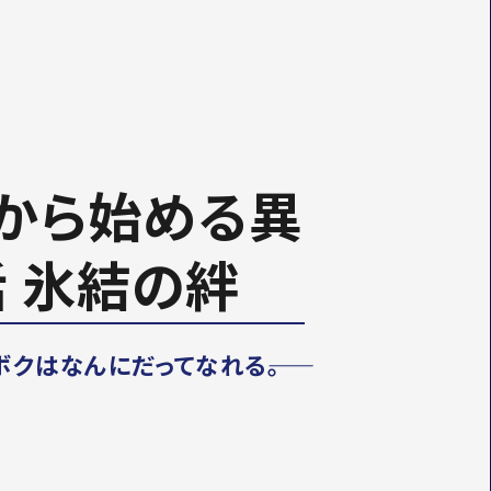
T
O
E
K
R
ロから始める異
 氷結の絆
クはなんにだってなれる――。