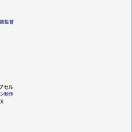
作画監督
プセル
ョン制作
OX