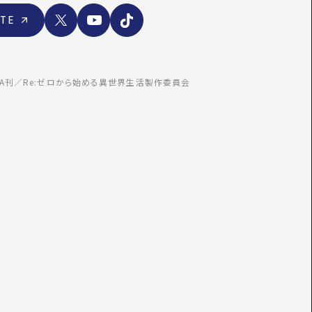
X
Y
T
ITE
o
i
u
k
T
T
WA刊／Re:ゼロから始める異世界生活製作委員会
u
o
b
k
e