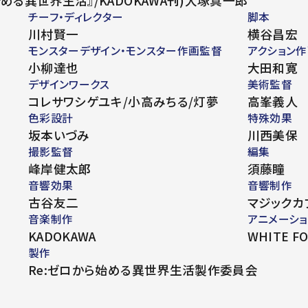
チーフ・ディレクター
脚本
川村賢一
横谷昌宏
モンスターデザイン・モンスター作画監督
アクション
小柳達也
大田和寛
デザインワークス
美術監督
コレサワシゲユキ/小高みちる/灯夢
高峯義人
色彩設計
特殊効果
坂本いづみ
川西美保
撮影監督
編集
峰岸健太郎
須藤瞳
音響効果
音響制作
古谷友二
マジックカ
音楽制作
アニメーシ
KADOKAWA
WHITE F
製作
Re:ゼロから始める異世界生活製作委員会