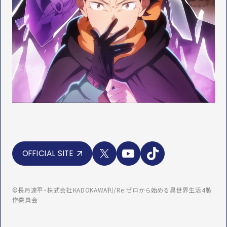
X
Y
T
OFFICIAL SITE
o
i
u
k
T
T
u
o
©長月達平・株式会社KADOKAWA刊/Re:ゼロから始める異世界生活4製
b
k
作委員会
e