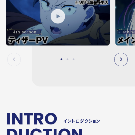
P
P
L
L
A
A
Y
Y
M
M
O
O
V
V
I
I
E
E
P
N
R
E
E
X
V
T
INTRO
イントロダクション
DUCTION