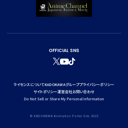
OFFICIAL SNS
T
Y
T
W
T
I
I
K
T
T
ライセンスについて
KADOKAWAグループ
プライバシーポリシー
T
O
E
K
サイトポリシー
運営会社
お問い合わせ
R
Do Not Sell or Share My Personal Information
© KADOKAWA Animation Portal Site 2025