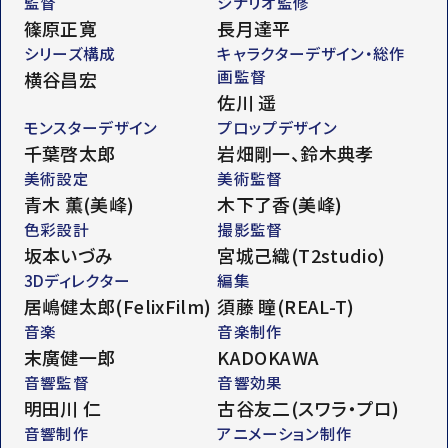
監督
シナリオ監修
篠原正寛
長月達平
シリーズ構成
キャラクターデザイン・総作
画監督
横谷昌宏
佐川 遥
モンスターデザイン
プロップデザイン
千葉啓太郎
岩畑剛一、鈴木典孝
美術設定
美術監督
青木 薫(美峰)
木下了香(美峰)
色彩設計
撮影監督
坂本いづみ
宮城己織(T2studio)
3Dディレクター
編集
居嶋健太郎(FelixFilm)
須藤 瞳(REAL-T)
音楽
音楽制作
末廣健一郎
KADOKAWA
音響監督
音響効果
明田川 仁
古谷友二(スワラ・プロ)
音響制作
アニメーション制作