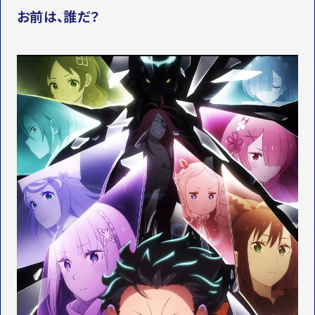
STAFF&CAST
お前は、誰だ？
スタッフ・キャスト
OFFICIAL SNS
LINEUP
関連作品
T
Y
T
W
T
I
I
K
T
T
T
O
E
K
R