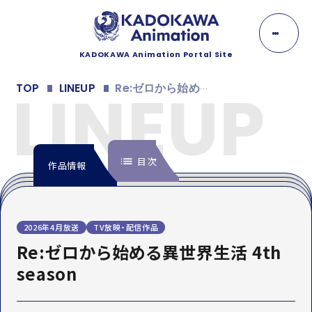
K
A
D
O
KADOKAWA Animation Portal Site
K
NEWS
A
LINEUP
TOP
LINEUP
Re:ゼロから始める異世界生活 4th season
W
A
ニュース
A
n
EVENT
i
m
目次
イベント
作品情報
a
t
i
LINEUP
o
n
INTRODUCTION
ラインナップ
2026年4月放送
TV放映・配信作品
イントロダクション
Re:ゼロから始める異世界生活 4th
MOVIE
ONDEMAND
season
配信情報
MOVIE
動画
映像