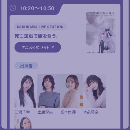
10:20〜10:50
KADOKAWA LIVE STATION
死亡遊戯で飯を食う。
アニメ公式サイト
出演者
三浦千幸
土屋李央
宮本侑芽
本泉莉奈