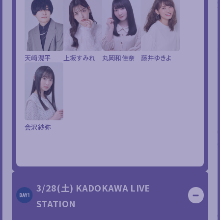
天﨑滉平
上坂すみれ
丸岡和佳奈
藤井ゆきよ
会沢紗弥
3/28(土) KADOKAWA LIVE
STATION