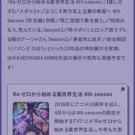
『Re:ゼロから始める異世界生活 4th season』『【推しの
子】』『メダリスト』『ようこそ実力至上主義の教室へ 4th
Season 2年生編1学期』『死亡遊戯で飯を食う。』『探偵は
もう、死んでいる。Season2』『時々ボソッとロシア語でデレ
る隣のアーリャさん Season2』『勇者刑に処す』『幼女戦記
Ⅱ』『パンどろぼう』といった10作品の特別展示を実施。
ほかKADOKAWA ANIME作品の展示や配布も実施予定で
す！
Re:ゼロから始める異世界生活 4th season
2026年にアニメ10周年を迎え、
4月からは4th seasonの放送が
開始するTVアニメ「Re:ゼロから
始める異世界生活」。今年も大型