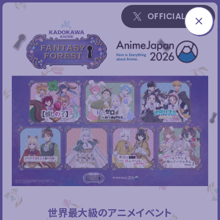
X
OFFICIAL X
C
L
O
S
E
世界最大級のアニメイベント