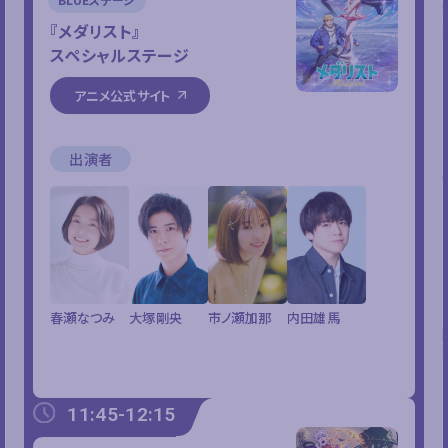
『メダリスト』
スペシャルステージ
アニメ公式サイト
出演者
春瀬なつみ
大塚剛央
市ノ瀬加那
内田雄馬
11:45-12:15