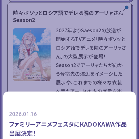
時々ボソッとロシア語でデレる隣のアーリャさん
Season2
2027年よりSaeson2の放送が
開始するTVアニメ「時々ボソッと
ロシア語でデレる隣のアーリャさ
ん」の大型展示が登場！
Season2でアーリャたちが向か
う合宿先の海辺をイメージした
展示や、これまでの様々な衣装
を着たアーリャたちの展示を楽
しめます！
2026.01.16
勇者刑に処す
ファミリーアニメフェスタにKADOKAWA作品
出展決定！
2026年1月より初回放送を迎