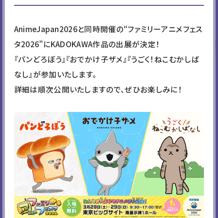
え、大きな話題となった「勇者刑
に処す」から、ザイロが勇者刑に
AnimeJapan2026と同時開催の“ファミリーアニメフェス
処されたあの王国裁判所を再現
タ2026”にKADOKAWA作品の出展が決定！
した展示ブースが登場！
『パンどろぼう』『おでかけ子ザメ』『うごく！ねこむかしば
これまでの放送を振り返るビジ
ュアルが展示されているほか、モ
なし』が参加いたします。
ニター前に立つと、とある仕掛け
詳細は順次公開いたしますので、ぜひお楽しみに！
が…？
ぜひお立ち寄りください！
幼女戦記Ⅱ
2026年に放送が決定している
「幼女戦記Ⅱ」より、お客さん参
加型の射撃訓練場が登場！無事
訓練を通過できた方には素敵な