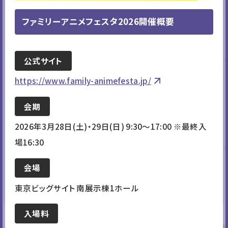
プレゼントをお渡しします。ぜひ
お立ち寄りください。
ファミリーアニメフェスタ2026開催概要
パンどろぼう
公式サイト
2026年10月より放送が決定し
https://www.family-animefesta.jp/
ているアニメ『パンどろぼう』の
大型展示が登場！作品の世界の
会期
なかで、ぜひパンどろぼうと一緒
2026年3月28日(土)・29日(日) 9:30～17:00 ※最終入
にお写真をお撮りください！
場16:30
会場
東京ビッグサイト 南展示棟1ホール
入場料