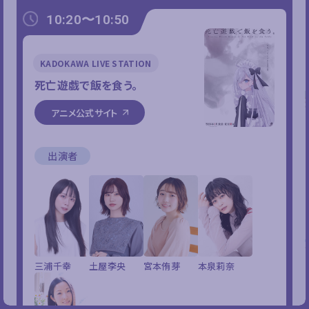
10:20〜10:50
KADOKAWA LIVE STATION
死亡遊戯で飯を食う。
アニメ公式サイト
出演者
三浦千幸
土屋李央
宮本侑芽
本泉莉奈