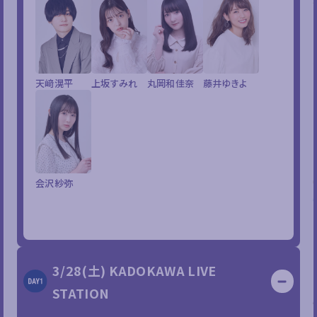
天﨑滉平
上坂すみれ
丸岡和佳奈
藤井ゆきよ
会沢紗弥
3/28(土) KADOKAWA LIVE
STATION