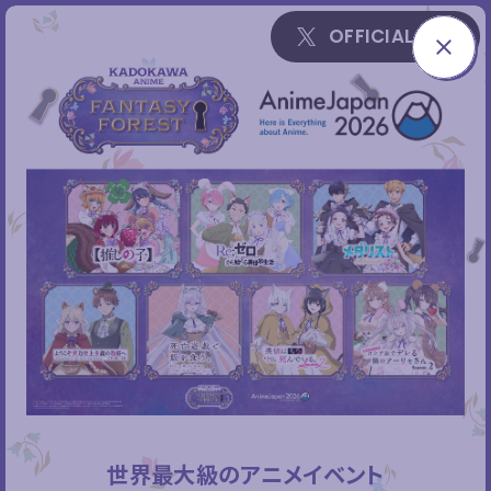
X
OFFICIAL X
C
L
O
S
E
世界最大級のアニメイベント