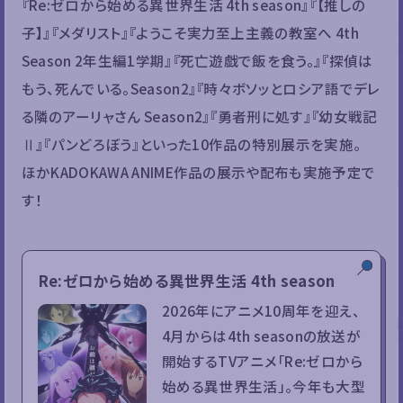
『Re:ゼロから始める異世界生活 4th season』『【推しの
子】』『メダリスト』『ようこそ実力至上主義の教室へ 4th
Season 2年生編1学期』『死亡遊戯で飯を食う。』『探偵は
もう、死んでいる。Season2』『時々ボソッとロシア語でデレ
る隣のアーリャさん Season2』『勇者刑に処す』『幼女戦記
Ⅱ』『パンどろぼう』といった10作品の特別展示を実施。
ほかKADOKAWA ANIME作品の展示や配布も実施予定で
す！
Re:ゼロから始める異世界生活 4th season
2026年にアニメ10周年を迎え、
4月からは4th seasonの放送が
開始するTVアニメ「Re:ゼロから
始める異世界生活」。今年も大型