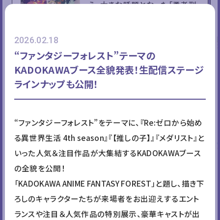
え、大きな話題となった「勇者刑
に処す」から、ザイロが勇者刑に
処されたあの王国裁判所を再現
2026.02.18
した展示ブースが登場！
“ファンタジーフォレスト”テーマの
これまでの放送を振り返るビジ
KADOKAWAブース全貌発表！生配信ステージ
ュアルが展示されているほか、モ
ラインナップも公開！
ニター前に立つと、とある仕掛け
が…？
ぜひお立ち寄りください！
“ファンタジーフォレスト”をテーマに、『Re:ゼロから始め
る異世界生活 4th season』『【推しの子】』『メダリスト』と
幼女戦記Ⅱ
いった人気＆注目作品が大集結するKADOKAWAブース
2026年に放送が決定している
の全貌を公開！
「幼女戦記Ⅱ」より、お客さん参
「KADOKAWA ANIME FANTASY FOREST」と題し、描き下
加型の射撃訓練場が登場！無事
ろしのキャラクターたちが来場者をお出迎えするエント
訓練を通過できた方には素敵な
ランスや注目＆人気作品の特別展示、豪華キャストが出