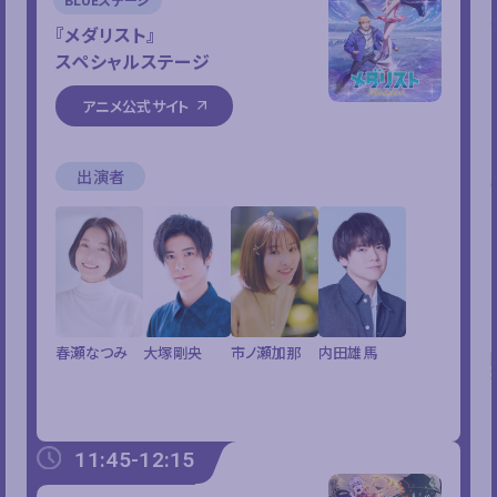
『メダリスト』
スペシャルステージ
アニメ公式サイト
出演者
春瀬なつみ
大塚剛央
市ノ瀬加那
内田雄馬
11:45-12:15