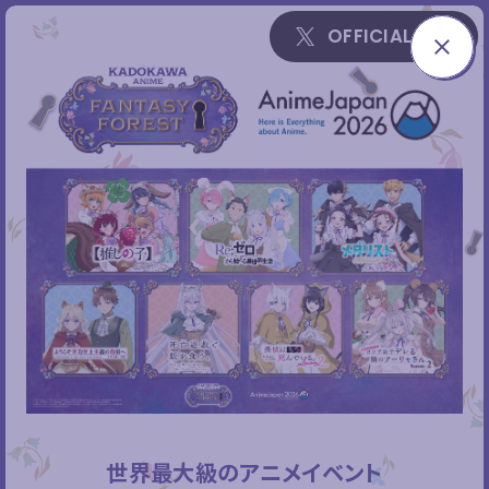
X
OFFICIAL X
C
L
O
S
E
世界最大級のアニメイベント