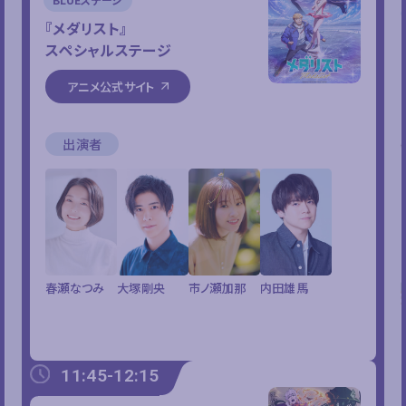
『メダリスト』
スペシャルステージ
アニメ公式サイト
出演者
春瀬なつみ
大塚剛央
市ノ瀬加那
内田雄馬
11:45-12:15