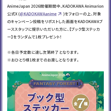
え、大きな話題となった「勇者刑
AnimeJapan 2026開催期間中、KADOKAWA Animarion
に処す」から、ザイロが勇者刑に
公式X (
@KADOKAWAanime
)をフォローの上、対象
処されたあの王国裁判所を再現
のキャンペーン投稿をリポストした画面をKADOKAWAブ
した展示ブースが登場！
ーススタッフに提示いただいた方に、【ブック型ステッカ
これまでの放送を振り返るビジ
ー】をランダムで1枚プレゼント！
ュアルが展示されているほか、モ
ニター前に立つと、とある仕掛け
が…？
※各日予定数に達し次第終了となります。
ぜひお立ち寄りください！
※おひとり様1枚までのお渡しとなります。
幼女戦記Ⅱ
2026年に放送が決定している
「幼女戦記Ⅱ」より、お客さん参
加型の射撃訓練場が登場！無事
訓練を通過できた方には素敵な