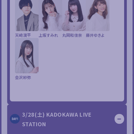
天﨑滉平
上坂すみれ
丸岡和佳奈
藤井ゆきよ
会沢紗弥
3/28(土) KADOKAWA LIVE
STATION