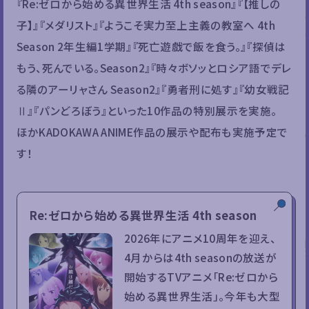
『Re:ゼロから始める異世界生活 4th season』『【推しの
子】』『メダリスト』『ようこそ実力至上主義の教室へ 4th
Season 2年生編1学期』『死亡遊戯で飯を食う。』『探偵は
もう、死んでいる。Season2』『時々ボソッとロシア語でデレ
る隣のアーリャさん Season2』『勇者刑に処す』『幼女戦記
Ⅱ』『パンどろぼう』といった10作品の特別展示を実施。
ほかKADOKAWA ANIME作品の展示や配布も実施予定で
す！
Re:ゼロから始める異世界生活 4th season
2026年にアニメ10周年を迎え、
4月からは4th seasonの放送が
開始するTVアニメ「Re:ゼロから
始める異世界生活」。今年も大型