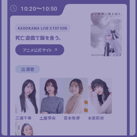
10:20〜10:50
KADOKAWA LIVE STATION
死亡遊戯で飯を食う。
アニメ公式サイト
出演者
三浦千幸
土屋李央
宮本侑芽
本泉莉奈