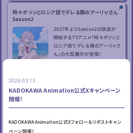
時々ボソッとロシア語でデレる隣のアーリャさん
Season2
2027年よりSaeson2の放送が
開始するTVアニメ「時々ボソッと
ロシア語でデレる隣のアーリャさ
ん」の大型展示が登場！
Season2でアーリャたちが向か
う合宿先の海辺をイメージした
展示や、これまでの様々な衣装
2026.03.13
を着たアーリャたちの展示を楽
KADOKAWA Animation公式Xキャンペーン
しめます！
開催！
勇者刑に処す
KADOKAWA Animation公式Xフォロー＆リポストキャン
2026年1月より初回放送を迎
ペーン開催！