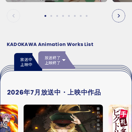
E
E
P
N
R
E
E
X
V
T
KADOKAWA Animation Works List
放送終了
放送中
上映終了
上映中
2026年7月放送中・上映中作品