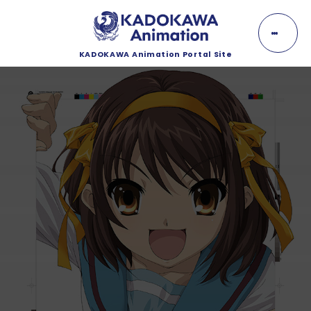
K
A
D
O
KADOKAWA Animation Portal Site
K
NEWS
A
W
A
ニュース
A
n
EVENT
i
m
イベント
a
t
i
LINEUP
o
n
ラインナップ
MOVIE
動画