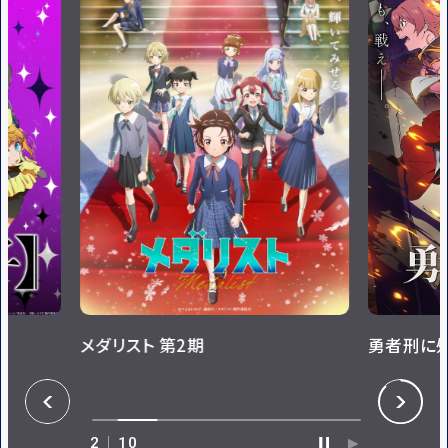
勇者刑に処す
死亡遊戯で
P
N
R
E
E
X
V
T
3
10