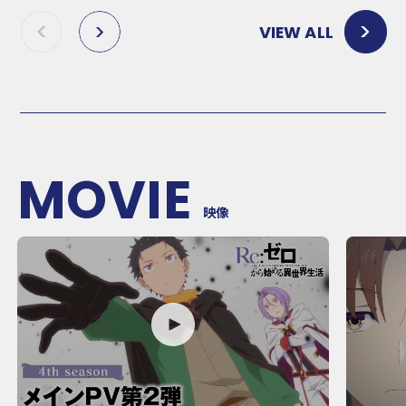
VIEW ALL
P
N
R
E
E
X
V
T
MOVIE
映像
P
P
L
L
A
A
Y
Y
M
M
O
O
V
V
I
I