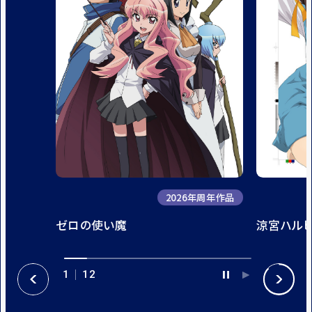
2026年周年作品
ゼロの使い魔
涼宮ハル
1
12
P
P
P
N
A
L
R
E
U
A
E
X
S
Y
V
T
E