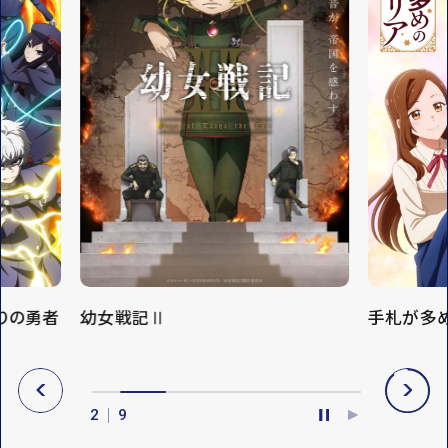
手札が多めのビクトリア
さよならラ
P
N
R
E
3
9
E
X
P
P
V
T
A
L
U
A