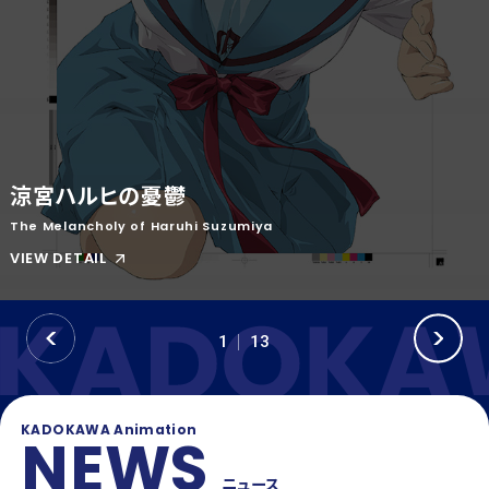
OFFICIAL SNS
T
Y
T
W
T
I
I
K
T
T
T
O
E
K
涼宮ハルヒの憂鬱
R
The Melancholy of Haruhi Suzumiya
VIEW DETAIL
P
N
1
13
R
E
E
X
V
T
KADOKAWA Animation
NEWS
ニュース