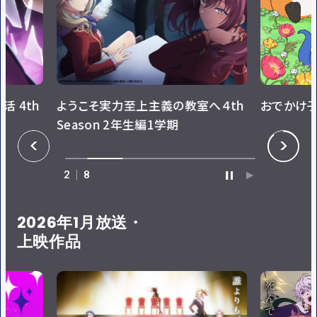
へ４th
おでかけ子ザメ(シーズン2)
レプリカだ
P
N
R
E
E
X
V
T
3
8
P
P
A
L
U
A
S
Y
E
2026年1月放送・
上映作品