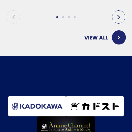
P
N
R
E
E
X
V
T
VIEW ALL