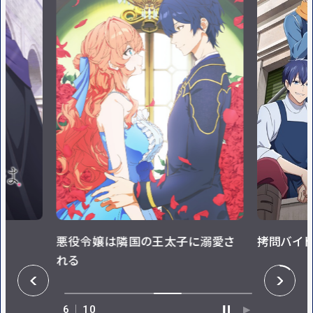
悪役令嬢は隣国の王太子に溺愛さ
拷問バイト
れる
P
N
R
E
E
X
V
T
6
10