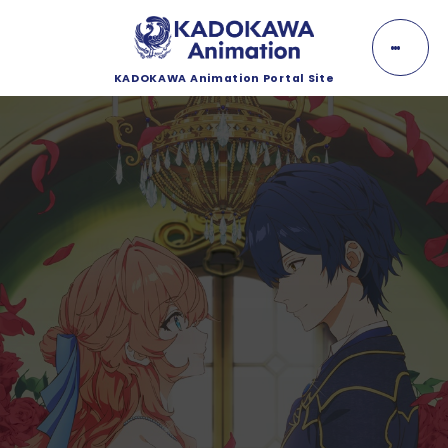
K
A
D
O
KADOKAWA Animation Portal Site
K
NEWS
A
W
A
ニュース
A
n
EVENT
i
m
イベント
a
t
i
LINEUP
o
n
ラインナップ
MOVIE
動画