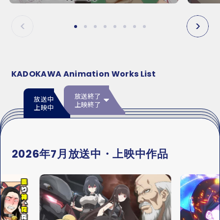
E
E
P
N
R
E
E
X
V
T
KADOKAWA Animation Works List
放送終了
放送中
上映終了
上映中
2026年7月放送中・上映中作品