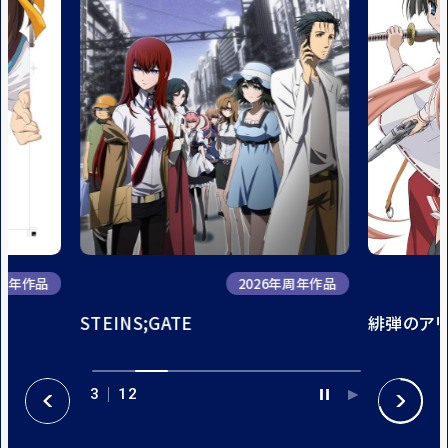
年周年作品
2026年周年作品
STEINS;GATE
緋弾のア
3
12
P
P
P
N
A
L
R
E
U
A
E
X
S
Y
V
T
E