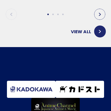
P
N
R
E
E
X
V
T
VIEW ALL