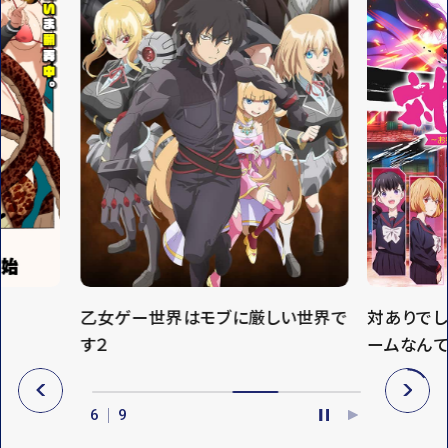
乙女ゲー世界はモブに厳しい世界で
対ありで
す２
ームなん
P
N
R
E
6
9
E
X
P
P
V
T
A
L
U
A