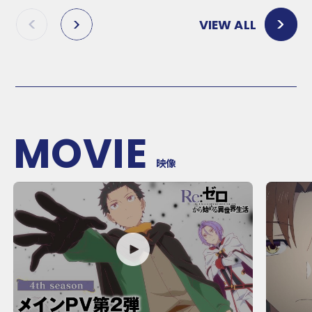
VIEW ALL
P
N
R
E
E
X
V
T
MOVIE
映像
P
P
L
L
A
A
Y
Y
M
M
O
O
V
V
I
I