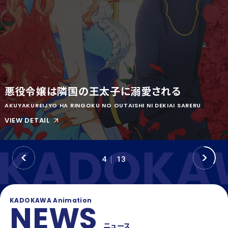
OFFICIAL SNS
T
Y
T
W
T
I
I
K
T
T
T
O
E
K
悪役令嬢は隣国の王太子に溺愛される
R
AKUYAKUREIJYO HA RINGOKU NO OUTAISHI NI DEKIAI SARERU
VIEW DETAIL
P
N
4
13
R
E
E
X
V
T
KADOKAWA Animation
NEWS
ニュース