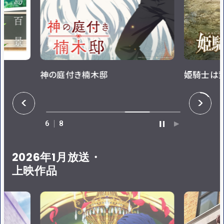
神の庭付き楠木邸
姫騎士は
P
N
R
E
E
X
V
T
6
8
P
P
A
L
U
A
S
Y
E
2026年1月放送・
上映作品