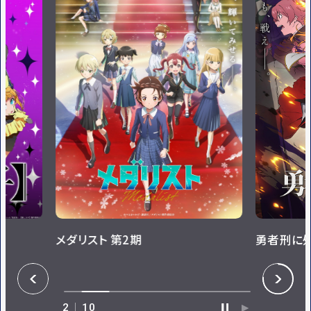
メダリスト 第2期
勇者刑に処す
P
N
R
E
E
X
V
T
3
10