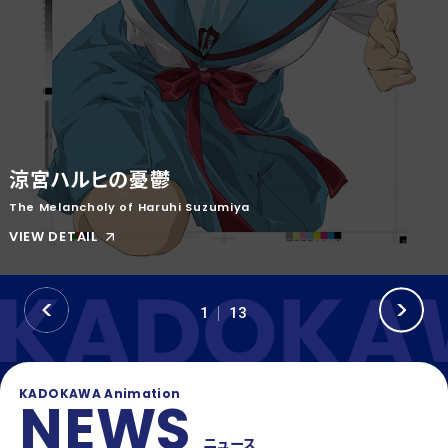
OFFICIAL SNS
T
Y
T
W
T
I
I
K
T
T
T
O
E
K
涼宮ハルヒの憂鬱
R
The Melancholy of Haruhi Suzumiya
VIEW DETAIL
P
N
1
13
R
E
E
X
V
T
KADOKAWA Animation
NEWS
ニュース