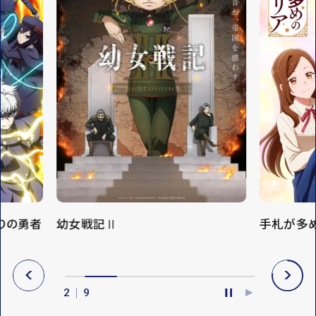
手札が多めのビクトリア
さよならラ
P
N
R
E
3
9
E
X
P
P
V
T
A
L
U
A