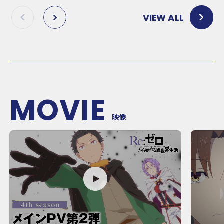
VIEW ALL
P
N
R
E
E
X
V
T
MOVIE
映像
P
P
L
L
A
A
Y
Y
M
M
O
O
V
V
I
I