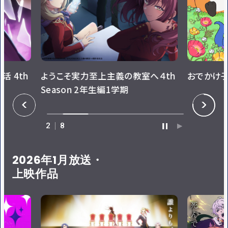
ようこそ実力至上主義の教室へ４th
おでかけ子ザメ(シ
Season 2年生編1学期
P
N
R
E
E
X
V
T
3
8
P
P
A
L
U
A
S
Y
E
2026年1月放送・
上映作品