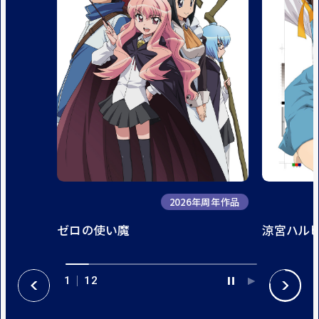
2026年周年作品
ゼロの使い魔
涼宮ハル
1
12
P
P
P
N
A
L
R
E
U
A
E
X
S
Y
V
T
E