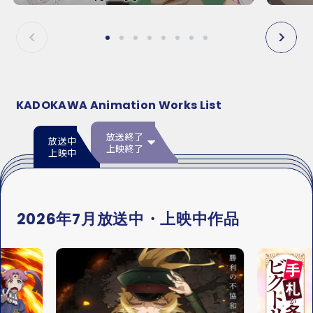
E
E
P
N
R
E
E
X
V
T
KADOKAWA Animation Works List
放送終了
放送中
上映終了
上映中
2026年7月放送中・上映中作品