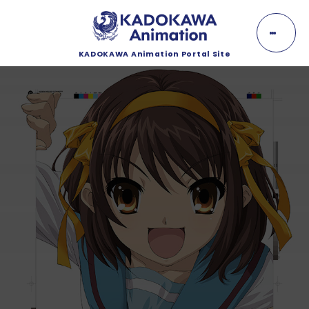
K
A
D
O
KADOKAWA Animation Portal Site
K
NEWS
A
W
A
ニュース
A
n
EVENT
i
m
イベント
a
t
i
LINEUP
o
n
ラインナップ
MOVIE
動画