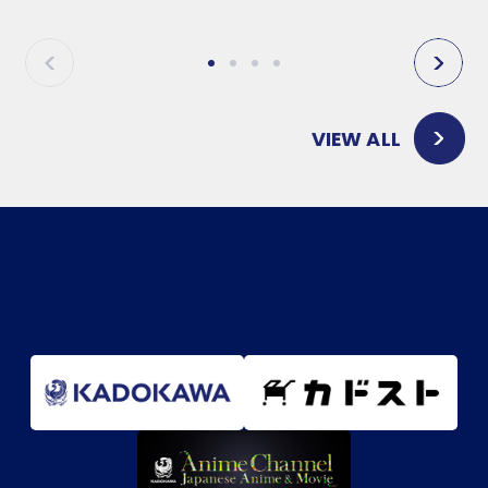
P
N
R
E
E
X
V
T
VIEW ALL