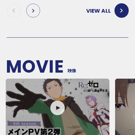
VIEW ALL
P
N
R
E
E
X
V
T
MOVIE
映像
P
P
L
L
A
A
Y
Y
M
M
O
O
V
V
I
I