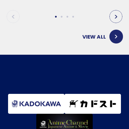
P
N
R
E
E
X
V
T
VIEW ALL