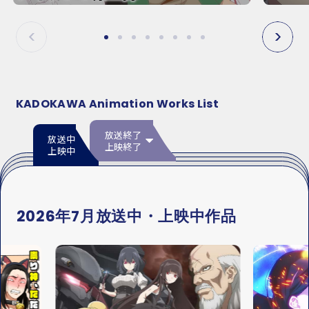
E
E
P
N
R
E
E
X
V
T
KADOKAWA Animation Works List
放送終了
放送中
上映終了
上映中
2026年7月放送中・上映中作品