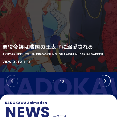
OFFICIAL SNS
T
Y
T
W
T
I
I
K
T
T
T
O
E
K
悪役令嬢は隣国の王太子に溺愛される
R
AKUYAKUREIJYO HA RINGOKU NO OUTAISHI NI DEKIAI SARERU
VIEW DETAIL
P
N
4
13
R
E
E
X
V
T
KADOKAWA Animation
NEWS
ニュース