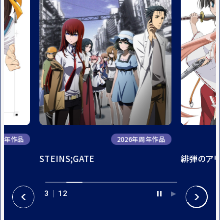
年周年作品
2026年周年作品
STEINS;GATE
緋弾のア
3
12
P
P
P
N
A
L
R
E
U
A
E
X
S
Y
V
T
E