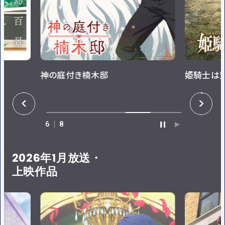
神の庭付き楠木邸
姫騎士は
P
N
R
E
E
X
V
T
6
8
P
P
A
L
U
A
S
Y
E
2026年1月放送・
上映作品