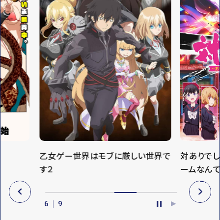
乙女ゲー世界はモブに厳しい世界で
対ありで
す２
ームなん
P
N
R
E
6
9
E
X
P
P
V
T
A
L
U
A