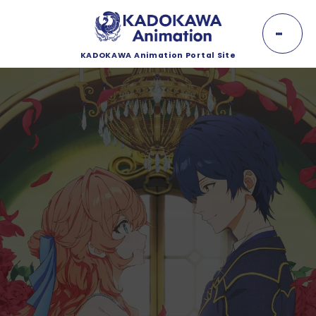
K
A
D
O
KADOKAWA Animation Portal Site
K
NEWS
A
W
A
ニュース
A
n
EVENT
i
m
イベント
a
t
i
LINEUP
o
n
ラインナップ
MOVIE
動画