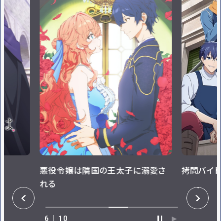
悪役令嬢は隣国の王太子に溺愛さ
拷問バイト
れる
P
N
R
E
E
X
V
T
6
10