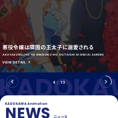
OFFICIAL SNS
T
Y
T
W
T
I
I
K
T
T
T
O
E
K
悪役令嬢は隣国の王太子に溺愛される
R
AKUYAKUREIJYO HA RINGOKU NO OUTAISHI NI DEKIAI SARERU
VIEW DETAIL
P
N
4
13
R
E
E
X
V
T
KADOKAWA Animation
NEWS
ニュース