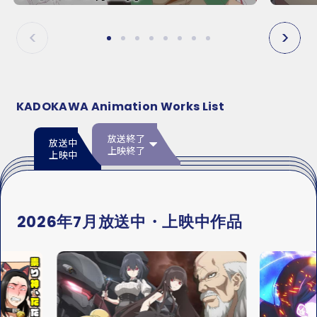
E
E
P
N
R
E
E
X
V
T
KADOKAWA Animation Works List
放送終了
放送中
上映終了
上映中
2026年7月放送中・上映中作品