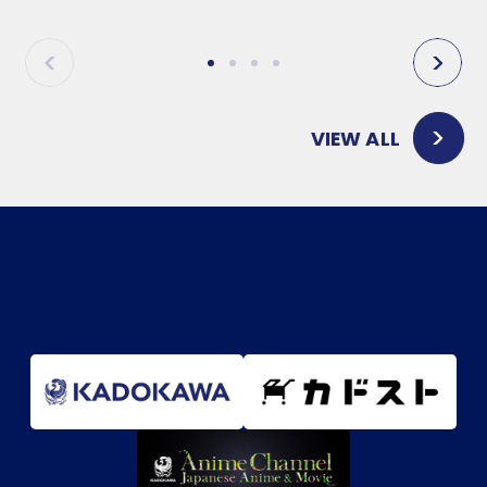
P
N
R
E
E
X
V
T
VIEW ALL