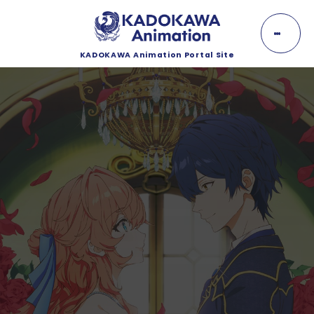
K
A
D
O
KADOKAWA Animation Portal Site
K
NEWS
A
W
A
ニュース
A
n
EVENT
i
m
イベント
a
t
i
LINEUP
o
n
ラインナップ
MOVIE
動画