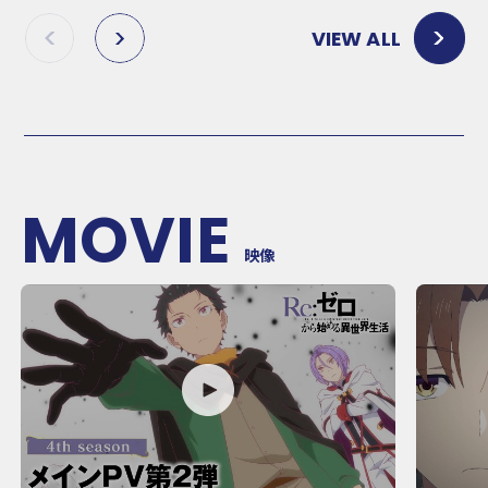
VIEW ALL
P
N
R
E
E
X
V
T
MOVIE
映像
P
P
L
L
A
A
Y
Y
M
M
O
O
V
V
I
I