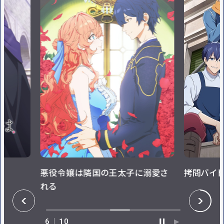
悪役令嬢は隣国の王太子に溺愛さ
拷問バイト
れる
P
N
R
E
E
X
V
T
6
10