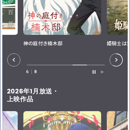
神の庭付き楠木邸
姫騎士は
P
N
R
E
E
X
V
T
6
8
P
P
A
L
U
A
S
Y
E
2026年1月放送・
上映作品