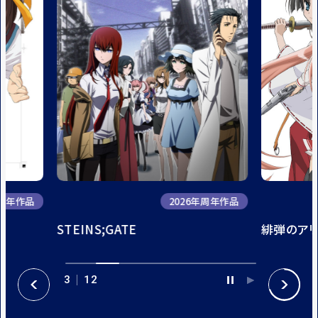
年周年作品
2026年周年作品
STEINS;GATE
緋弾のア
3
12
P
P
P
N
A
L
R
E
U
A
E
X
S
Y
V
T
E