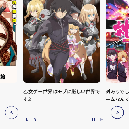
乙女ゲー世界はモブに厳しい世界で
対ありで
す２
ームなん
P
N
R
E
6
9
E
X
P
P
V
T
A
L
U
A