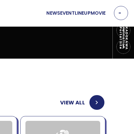
NEWS
EVENT
LINEUP
MOVIE
EVENT
e
K
A
D
O
K
A
W
A
A
n
i
m
a
t
i
o
n
P
o
r
t
a
l
S
i
t
P
R
E
イベント
V
N
MOVIE
E
X
T
動画
OFFICIAL SNS
VIEW ALL
T
Y
T
W
T
I
I
K
T
T