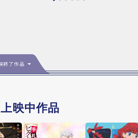
映終了作品
・上映中作品