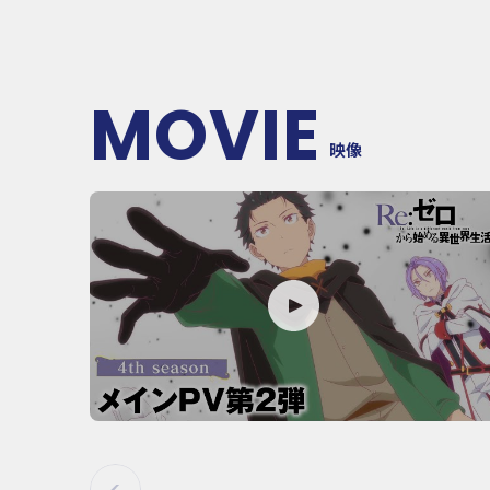
MOVIE
映像
P
L
A
Y
M
O
V
I
E