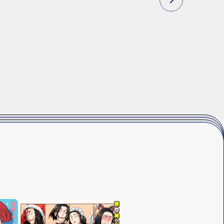
N
E
X
T