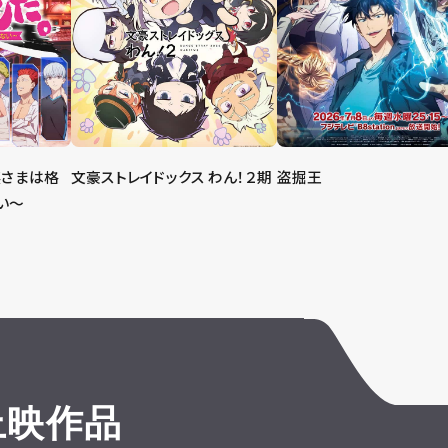
嬢さまは格
文豪ストレイドックス わん！２期
盗掘王
い～
上映作品