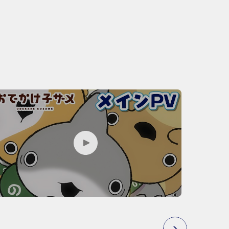
P
L
A
Y
M
O
V
I
E