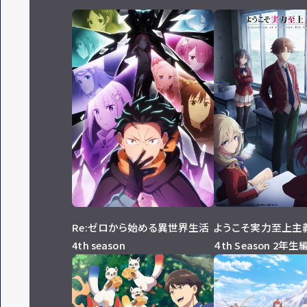
Re:ゼロから始める異世界生活
ようこそ実力至上主
4th season
４th Season 2年