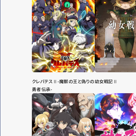
クレバテスⅡ-魔獣の王と偽りの
幼女戦記Ⅱ
勇者伝承-