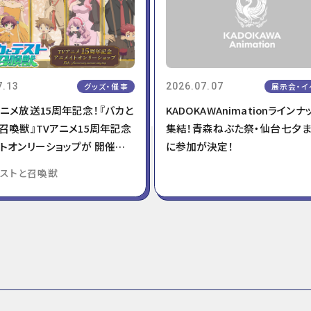
7.13
グッズ・催事
2026.07.07
展示会・イ
ニメ放送15周年記念！『バカと
KADOKAWAnimationライン
召喚獣』TVアニメ15周年記念
集結！青森ねぶた祭・仙台七夕
トオンリーショップが 開催決
に参加が決定！
テストと召喚獣