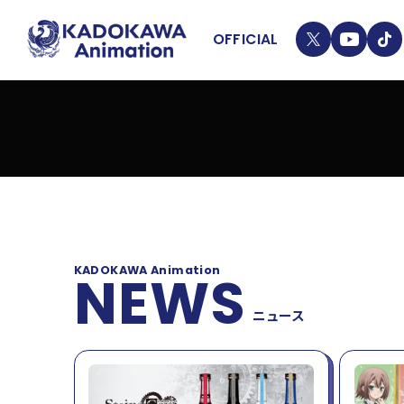
OFFICIAL
T
Y
T
5
13
W
T
I
異世界の沙汰は社畜次第
I
K
ISEKAI NO SATA HA SHACHIKU SHIDAI
T
T
ニュ
VIEW DETAIL
T
O
E
K
ライ
R
KADOKAWA Animation
NEWS
LIN
ニュース