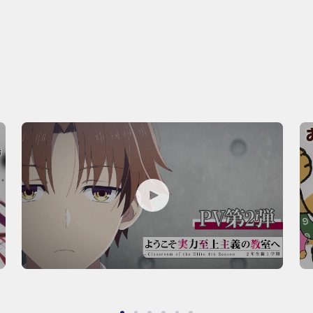
P
P
L
L
A
A
Y
Y
M
M
O
O
V
V
I
I
E
E