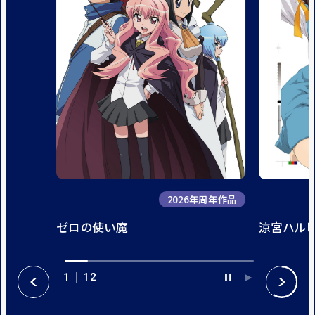
2026年周年作品
ゼロの使い魔
涼宮ハル
1
12
P
P
P
N
A
L
R
E
U
A
E
X
S
Y
V
T
E