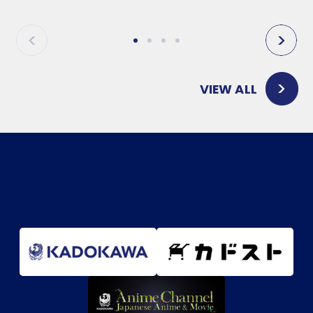
P
N
R
E
E
X
V
T
VIEW ALL