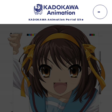
K
A
D
O
KADOKAWA Animation Portal Site
K
NEWS
A
W
A
ニュース
A
n
EVENT
i
m
イベント
a
t
i
LINEUP
o
n
ラインナップ
MOVIE
動画