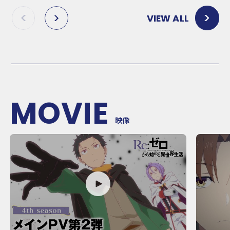
VIEW ALL
P
N
R
E
E
X
V
T
MOVIE
映像
P
P
L
L
A
A
Y
Y
M
M
O
O
V
V
I
I