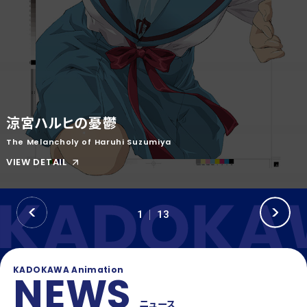
OFFICIAL SNS
T
Y
T
W
T
I
I
K
T
T
T
O
E
K
涼宮ハルヒの憂鬱
R
The Melancholy of Haruhi Suzumiya
VIEW DETAIL
P
N
1
13
R
E
E
X
V
T
KADOKAWA Animation
NEWS
ニュース