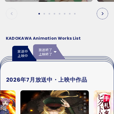
E
E
P
N
R
E
E
X
V
T
KADOKAWA Animation Works List
放送終了
放送中
上映終了
上映中
2026年7月放送中・上映中作品