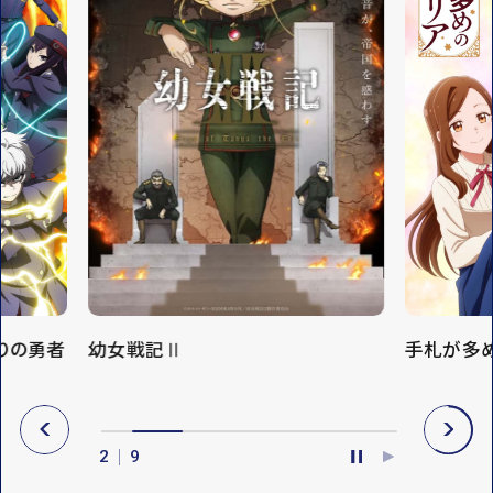
りの勇者
幼女戦記Ⅱ
手札が多
P
N
R
E
2
9
E
X
P
P
V
T
A
L
U
A