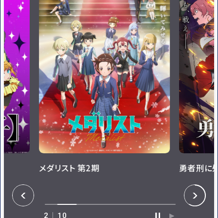
メダリスト 第2期
勇者刑に
P
N
R
E
E
X
V
T
2
10