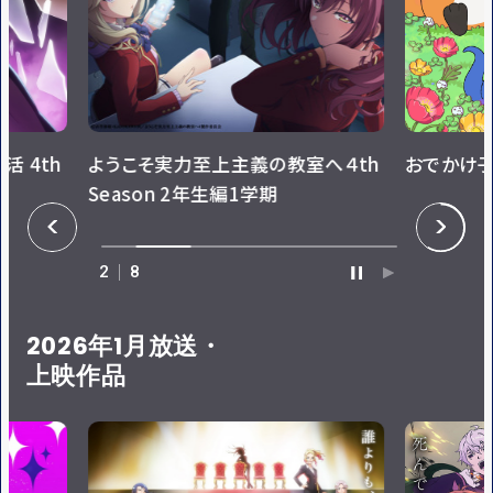
活 4th
ようこそ実力至上主義の教室へ４th
おでかけ子
Season 2年生編1学期
P
N
R
E
E
X
V
T
2
8
P
P
A
L
U
A
S
Y
E
2026年1月放送・
上映作品