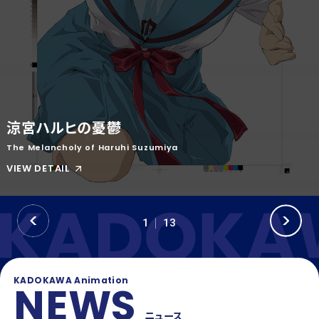
OFFICIAL SNS
T
Y
T
W
T
I
I
K
T
T
T
O
E
K
涼宮ハルヒの憂鬱
R
The Melancholy of Haruhi Suzumiya
VIEW DETAIL
P
N
1
13
R
E
E
X
V
T
KADOKAWA Animation
NEWS
ニュース