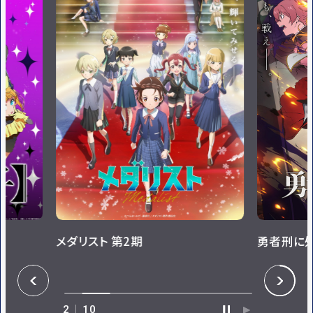
メダリスト 第2期
勇者刑に
P
N
R
E
E
X
V
T
2
10