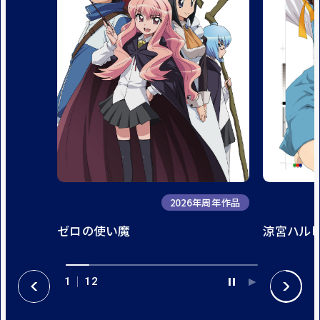
2026年周年作品
ゼロの使い魔
涼宮ハル
1
12
P
P
P
N
A
L
R
E
U
A
E
X
S
Y
V
T
E