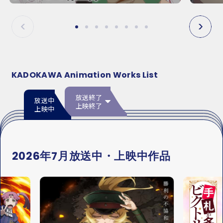
E
E
P
N
R
E
E
X
V
T
KADOKAWA Animation Works List
放送終了
放送中
上映終了
上映中
2026年7月放送中・上映中作品