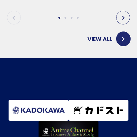
P
N
R
E
E
X
V
T
VIEW ALL