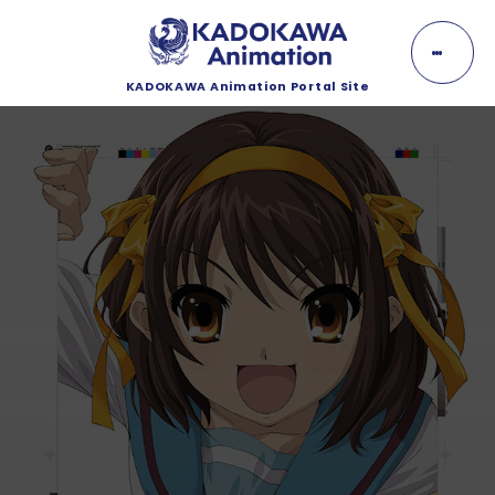
K
A
D
O
KADOKAWA Animation Portal Site
K
NEWS
A
W
A
ニュース
A
n
EVENT
i
m
イベント
a
t
i
LINEUP
o
n
ラインナップ
MOVIE
動画