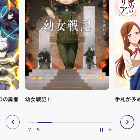
りの勇者
幼女戦記Ⅱ
手札が多
P
N
R
E
3
9
E
X
P
P
V
T
A
L
U
A