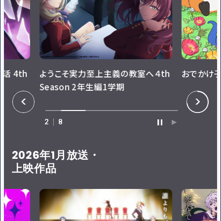
活 4th
ようこそ実力至上主義の教室へ４th
おでかけ子
Season 2年生編1学期
P
N
R
E
E
X
V
T
2
8
P
P
A
L
U
A
S
Y
E
2026年1月放送・
上映作品