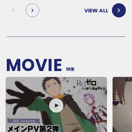
VIEW ALL
P
N
R
E
E
X
V
T
MOVIE
映像
P
P
L
L
A
A
Y
Y
M
M
O
O
V
V
I
I