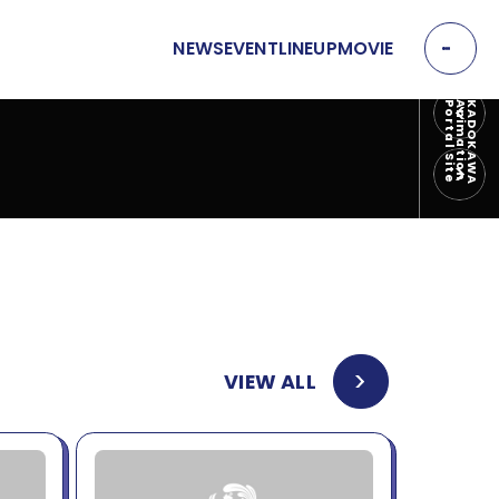
NEWS
EVENT
LINEUP
MOVIE
EVENT
e
K
A
D
O
K
A
W
A
A
n
i
m
a
t
i
o
n
P
o
r
t
a
l
S
i
t
P
R
E
イベント
V
N
MOVIE
E
X
T
動画
OFFICIAL SNS
VIEW ALL
T
Y
T
W
T
I
I
K
T
T