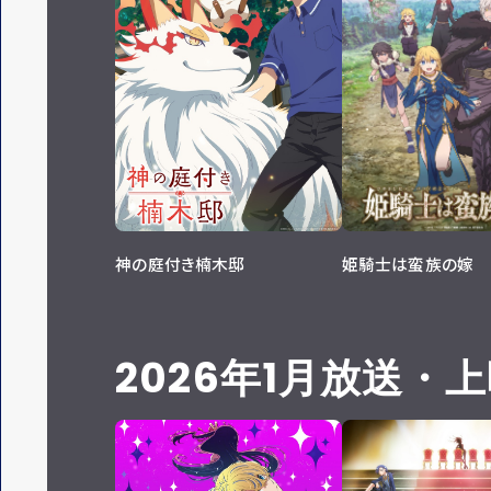
神の庭付き楠木邸
姫騎士は蛮族の嫁
2026年1月放送・
上