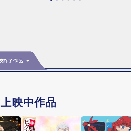
映終了作品
・上映中作品