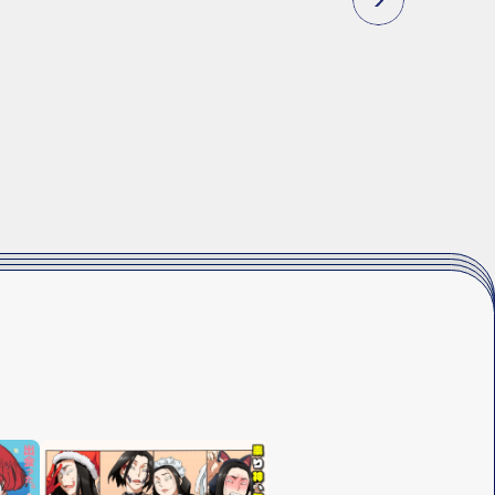
N
E
X
T