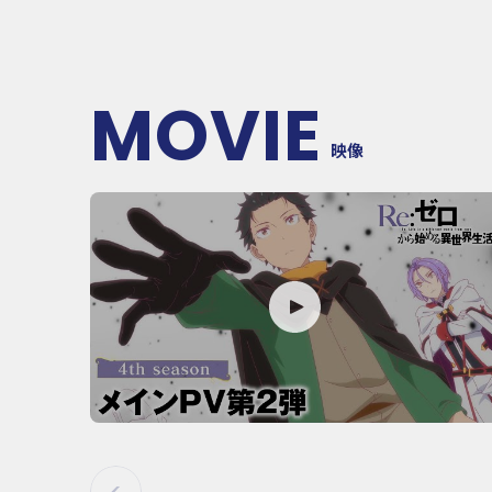
MOVIE
映像
P
L
A
Y
M
O
V
I
E