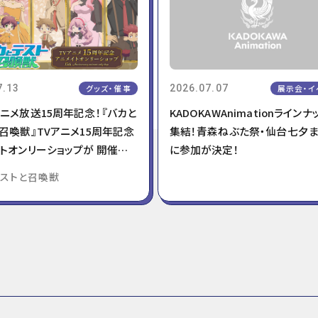
7.13
グッズ・催事
2026.07.07
展示会・イ
ニメ放送15周年記念！『バカと
KADOKAWAnimationライン
召喚獣』TVアニメ15周年記念
集結！青森ねぶた祭・仙台七夕
トオンリーショップが 開催決
に参加が決定！
テストと召喚獣