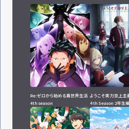
Re:ゼロから始める異世界生活
ようこそ実力至上主
4th season
４th Season 2年