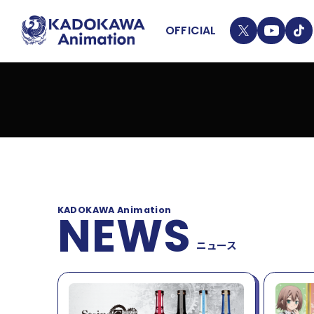
OFFICIAL
T
Y
T
4
13
W
T
I
悪役令嬢は隣国の王太子に溺愛される
I
K
AKUYAKUREIJYO HA RINGOKU NO OUTAISHI NI DEKIAI SARERU
T
T
ニュ
VIEW DETAIL
T
O
E
K
ライ
R
KADOKAWA Animation
NEWS
LIN
ニュース