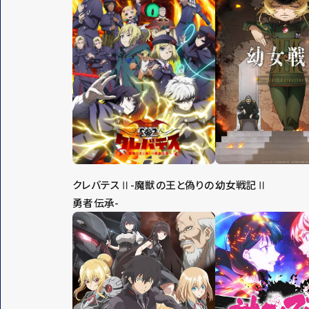
クレバテスⅡ-魔獣の王と偽りの
幼女戦記Ⅱ
勇者伝承-