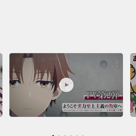
P
P
L
L
A
A
Y
Y
M
M
O
O
V
V
I
I
E
E