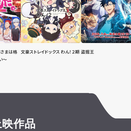
嬢さまは格
文豪ストレイドックス わん！２期
盗掘王
い～
上映作品