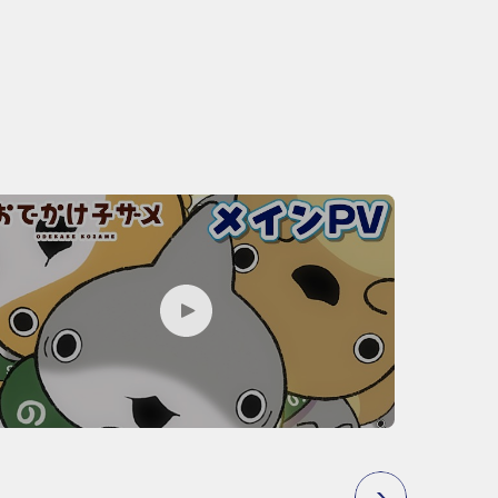
P
L
A
Y
M
O
V
I
E