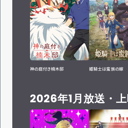
神の庭付き楠木邸
姫騎士は蛮族の嫁
2026年1月放送・
上