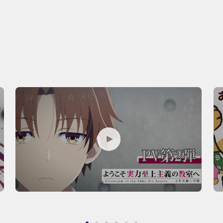
P
P
L
L
A
A
Y
Y
M
M
O
O
V
V
I
I
E
E