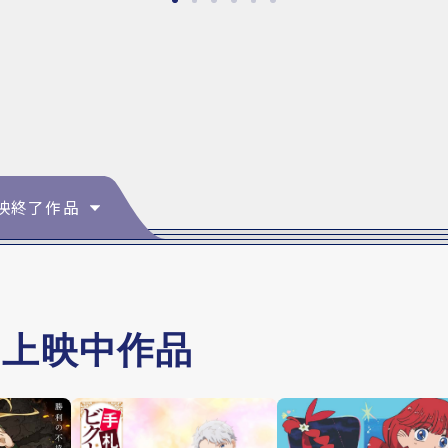
映終了作品
・上映中作品