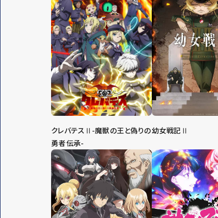
クレバテスⅡ-魔獣の王と偽りの
幼女戦記Ⅱ
勇者伝承-