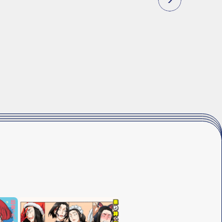
N
E
X
T