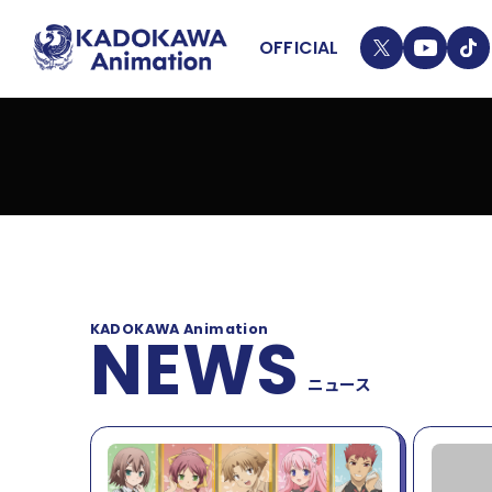
OFFICIAL
T
Y
T
4
13
W
T
I
悪役令嬢は隣国の王太子に溺愛される
I
K
AKUYAKUREIJYO HA RINGOKU NO OUTAISHI NI DEKIAI SARERU
T
T
ニュ
VIEW DETAIL
T
O
E
K
ライ
R
KADOKAWA Animation
NEWS
LIN
ニュース