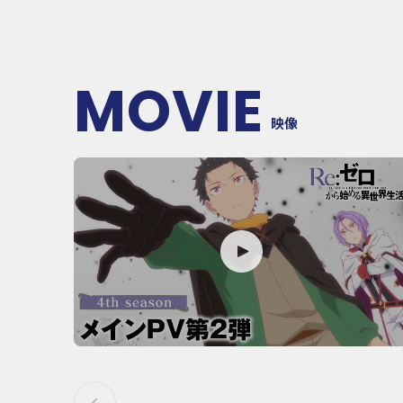
MOVIE
映像
P
L
A
Y
M
O
V
I
E