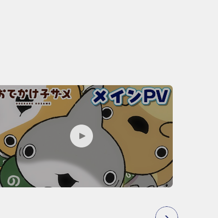
P
L
A
Y
M
O
V
I
E