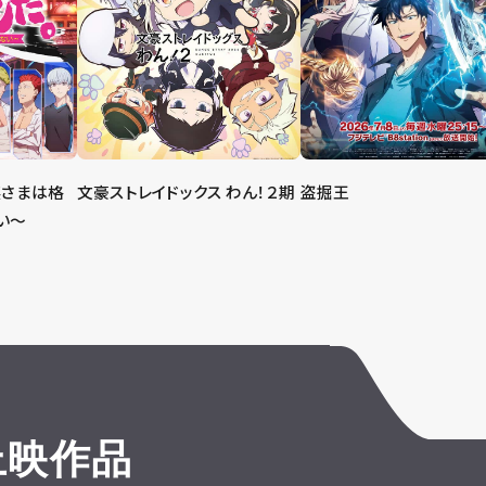
嬢さまは格
文豪ストレイドックス わん！２期
盗掘王
い～
上映作品