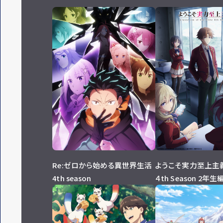
Re:ゼロから始める異世界生活
ようこそ実力至上主
4th season
４th Season 2年