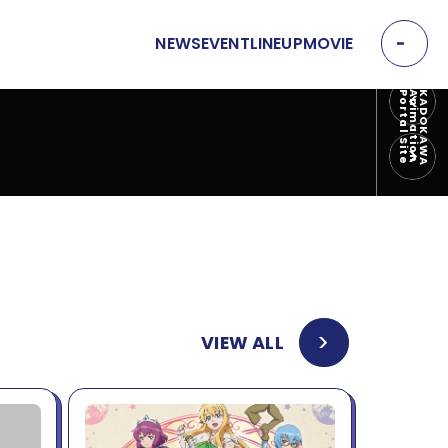
NEWS
EVENT
LINEUP
MOVIE
EVENT
e
K
A
D
O
K
A
W
A
A
n
i
m
a
t
i
o
n
P
o
r
t
a
l
S
i
t
P
R
E
イベント
V
N
MOVIE
E
X
T
動画
OFFICIAL SNS
VIEW ALL
T
Y
T
W
T
I
I
K
T
T