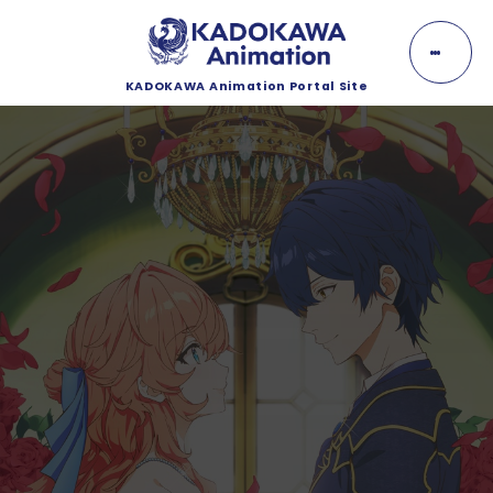
K
A
D
O
KADOKAWA Animation Portal Site
K
NEWS
A
W
A
ニュース
A
n
EVENT
i
m
イベント
a
t
i
LINEUP
o
n
ラインナップ
MOVIE
動画