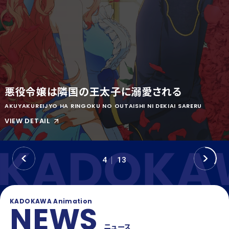
OFFICIAL SNS
T
Y
T
W
T
I
I
K
T
T
T
O
E
K
悪役令嬢は隣国の王太子に溺愛される
R
AKUYAKUREIJYO HA RINGOKU NO OUTAISHI NI DEKIAI SARERU
VIEW DETAIL
P
N
4
13
R
E
E
X
V
T
KADOKAWA Animation
NEWS
ニュース