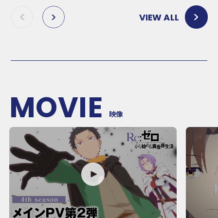
VIEW ALL
P
N
R
E
E
X
V
T
MOVIE
映像
P
P
L
L
A
A
Y
Y
M
M
O
O
V
V
I
I