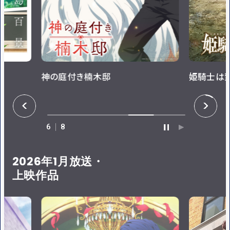
神の庭付き楠木邸
姫騎士は
P
N
R
E
E
X
V
T
6
8
P
P
A
L
U
A
S
Y
E
2026年1月放送・
上映作品