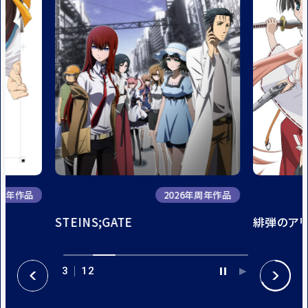
年周年作品
2026年周年作品
STEINS;GATE
緋弾のア
3
12
P
P
P
N
A
L
R
E
U
A
E
X
S
Y
V
T
E