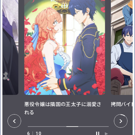
悪役令嬢は隣国の王太子に溺愛さ
拷問バイト
れる
P
N
R
E
E
X
V
T
6
10