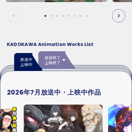
E
E
P
N
R
E
E
X
V
T
KADOKAWA Animation Works List
放送終了
放送中
上映終了
上映中
2026年7月放送中・上映中作品