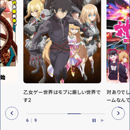
乙女ゲー世界はモブに厳しい世界で
対ありで
す２
ームなん
P
N
R
E
6
9
E
X
P
P
V
T
A
L
U
A