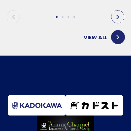
P
N
R
E
E
X
V
T
VIEW ALL